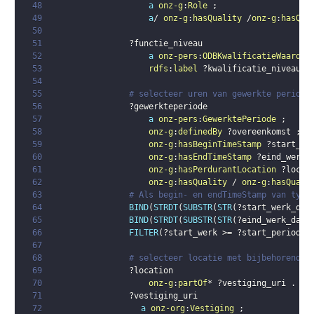
48
a
onz-g
:
Role
;
49
a
/ 
onz-g
:
hasQuality
 /
onz-g
:
hasQua
50
51
?functie_niveau
52
a
onz-pers
:
ODBKwalificatieWaarde
53
rdfs
:
label
?kwalificatie_niveau
.
54
55
# selecteer uren van gewerkte periode
56
?gewerkteperiode
57
a
onz-pers
:
GewerktePeriode
;
58
onz-g
:
definedBy
?overeenkomst
;
59
onz-g
:
hasBeginTimeStamp
?start_we
60
onz-g
:
hasEndTimeStamp
?eind_werk_
61
onz-g
:
hasPerdurantLocation
?locat
62
onz-g
:
hasQuality
 / 
onz-g
:
hasQuali
63
# Als begin- en endTimeStamp van type
64
BIND
(
STRDT
(
SUBSTR
(
STR
(
?start_werk_dat
65
BIND
(
STRDT
(
SUBSTR
(
STR
(
?eind_werk_date
66
FILTER
(
?start_werk
 >= 
?start_periode
 
67
68
# selecteer locatie met bijbehorende 
69
?location
70
onz-g
:
partOf
* 
?vestiging_uri
.
71
?vestiging_uri
72
a
onz-org
:
Vestiging
;