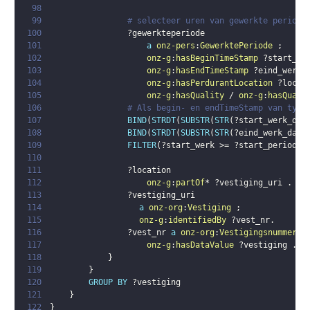
98
99
# selecteer uren van gewerkte periode
100
?gewerkteperiode
101
a
onz-pers
:
GewerktePeriode
;
102
onz-g
:
hasBeginTimeStamp
?start_we
103
onz-g
:
hasEndTimeStamp
?eind_werk_
104
onz-g
:
hasPerdurantLocation
?locat
105
onz-g
:
hasQuality
 / 
onz-g
:
hasQuali
106
# Als begin- en endTimeStamp van type
107
BIND
(
STRDT
(
SUBSTR
(
STR
(
?start_werk_dat
108
BIND
(
STRDT
(
SUBSTR
(
STR
(
?eind_werk_date
109
FILTER
(
?start_werk
 >= 
?start_periode
 
110
111
?location
112
onz-g
:
partOf
* 
?vestiging_uri
.
113
?vestiging_uri
114
a
onz-org
:
Vestiging
;
115
onz-g
:
identifiedBy
?vest_nr
.
116
?vest_nr
a
onz-org
:
Vestigingsnummer
;
117
onz-g
:
hasDataValue
?vestiging
.
118
}
119
}
120
GROUP
BY
?vestiging
121
}
122
}