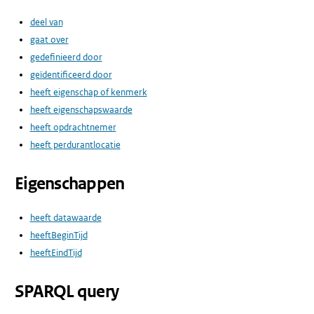
deel van
gaat over
gedefinieerd door
geïdentificeerd door
heeft eigenschap of kenmerk
heeft eigenschapswaarde
heeft opdrachtnemer
heeft perdurantlocatie
Eigenschappen
heeft datawaarde
heeftBeginTijd
heeftEindTijd
SPARQL query