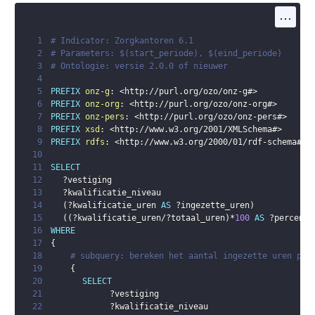
...
1
# Indicator: Zorgkantoren 6.1
2
# Parameters: $(start_periode), $(eind_periode)
3
# Ontologie: versie 2.0.0 of nieuwer
4
5
PREFIX
onz-g
:
<
http://purl.org/ozo/onz-g#
>
6
PREFIX
onz-org
:
<
http://purl.org/ozo/onz-org#
>
7
PREFIX
onz-pers
:
<
http://purl.org/ozo/onz-pers#
>
8
PREFIX
xsd
:
<
http://www.w3.org/2001/XMLSchema#
>
9
PREFIX
rdfs
:
<
http://www.w3.org/2000/01/rdf-schema#
>
10
11
SELECT
12
?vestiging
13
?kwalificatie_niveau
14
(
?kwalificatie_uren
AS
?ingezette_uren
)
15
(
(
?kwalificatie_uren
/
?totaal_uren
)
*
100
AS
?percenta
16
WHERE
17
{
18
# subquery: bereken het aantal ingezette uren per
19
{
20
SELECT
21
?vestiging
22
?kwalificatie_niveau