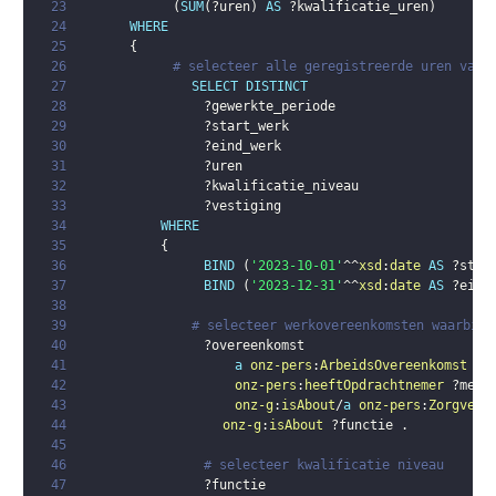
23
(
SUM
(
?uren
)
AS
?kwalificatie_uren
)
24
WHERE
25
{
26
# selecteer alle geregistreerde uren van 
27
SELECT
DISTINCT
28
?gewerkte_periode
29
?start_werk
30
?eind_werk
31
?uren
32
?kwalificatie_niveau
33
?vestiging
34
WHERE
35
{
36
BIND
(
'2023-10-01'
^^
xsd
:
date
AS
?star
37
BIND
(
'2023-12-31'
^^
xsd
:
date
AS
?eind
38
39
# selecteer werkovereenkomsten waarbij 
40
?overeenkomst
41
a
onz-pers
:
ArbeidsOvereenkomst
;
42
onz-pers
:
heeftOpdrachtnemer
?mede
43
onz-g
:
isAbout
/
a
onz-pers
:
Zorgverl
44
onz-g
:
isAbout
?functie
.
45
46
# selecteer kwalificatie niveau
47
?functie