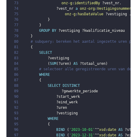
73
onz-g
:
identifiedBy
?vest_nr
.
74
?vest_nr
a
onz-org
:
Vestigingsnummer
;
75
onz-g
:
hasDataValue
?vestiging
.
76
}
77
}
78
GROUP
BY
?vestiging
?kwalificatie_niveau
79
}
80
# subquery: bereken het aantal ingezette uren per
81
{
82
SELECT
83
?vestiging
84
(
SUM
(
?uren
)
AS
?totaal_uren
)
85
# selecteer alle geregistreerde uren van de w
86
WHERE
87
{
88
SELECT
DISTINCT
89
?gewerkte_periode
90
?start_werk
91
?eind_werk
92
?uren
93
?vestiging
94
WHERE
95
{
96
BIND
(
'2023-10-01'
^^
xsd
:
date
AS
?star
97
BIND
(
'2023-12-31'
^^
xsd
:
date
AS
?eind