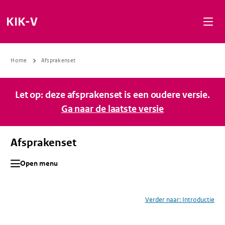
Naar de inhoud gaan
Naar de navigatie gaan
Naar de footer gaan
KIK-V
Home
Afsprakenset
Let op: deze afsprakenset is een oudere versie.
Ga naar de laatste versie
Afsprakenset
Open menu
Verder naar:
Introductie