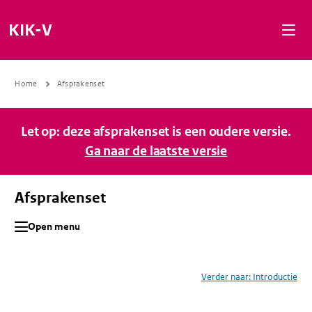
Naar de inhoud gaan
Naar de navigatie gaan
Naar de footer gaan
KIK-V
Home
Afsprakenset
Let op: deze afsprakenset is een oudere versie.
Ga naar de laatste versie
Afsprakenset
Open menu
Verder naar:
Introductie