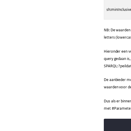
sh:minInclusiv
NB: De waarden v
letters (lowerc
Hieronder een v
query gedaan is,
SPARQL: ?peilda
De aanbieder mo
waarden voor d
Dus als er binn
met #Parameter