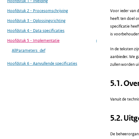
Hoofdstuk 1 - Inleiding
Hoofdstuk 2 - Procesomschrijving
Voor ieder van d
heeft ten doel o
Hoofdstuk 3 - Oplossingsrichting
specificatie hee
Hoofdstuk 4 - Data specificaties
is voorbehouden
Hoofdstuk 5 - Implementatie
...
In de teksten z
AllParameters_def
aanbieder. We g
Hoofdstuk 6 - Aanvullende specificaties
zullen worden u
​5.1.​ O
Vanuit de techni
​5.2.​ Ui
De beheerorgani