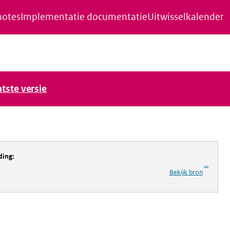
notes
Implementatie documentatie
Uitwisselkalender
atste versie
ding
:
...
Bekijk bron