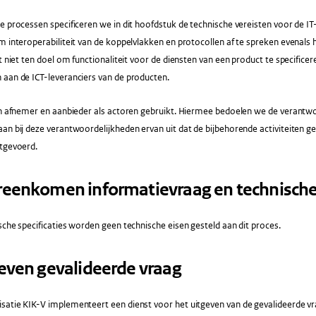
e processen specificeren we in dit hoofdstuk de technische vereisten voor de IT-
m interoperabiliteit van de koppelvlakken en protocollen af te spreken evenals
ft niet ten doel om functionaliteit voor de diensten van een product te specificer
 aan de ICT-leveranciers van de producten.
ijn afnemer en aanbieder als actoren gebruikt. Hiermee bedoelen we de verantw
aan bij deze verantwoordelijkheden ervan uit dat de bijbehorende activiteiten
itgevoerd.
vereenkomen informatievraag en technische
sche specificaties worden geen technische eisen gesteld aan dit proces.
tgeven gevalideerde vraag
satie KIK-V implementeert een dienst voor het uitgeven van de gevalideerde vr