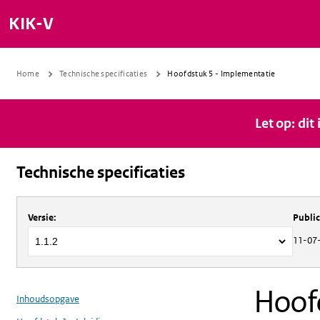
KIK-V
Home
Technische specificaties
Hoofdstuk 5 - Implementatie
Let op: dit
Technische specificaties
Over
Technische specificaties
Versie
:
Publi
11-07
Hoofd
Inhoudsopgave