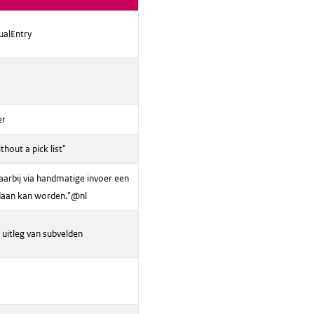
alEntry
er
thout a pick list"
arbij via handmatige invoer een
aan kan worden."@nl
 uitleg van subvelden