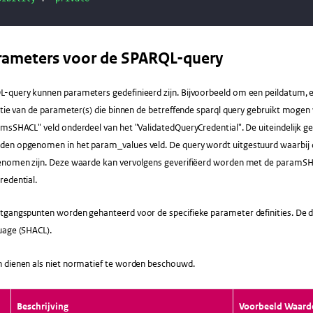
Parameters voor de SPARQL-query
-query kunnen parameters gedefinieerd zijn. Bijvoorbeeld om een peildatum, e
nitie van de parameter(s) die binnen de betreffende sparql query gebruikt mo
amsSHACL" veld onderdeel van het "ValidatedQueryCredential". De uiteindelijk 
en opgenomen in het param_values veld. De query wordt uitgestuurd waarbij 
enomen zijn. Deze waarde kan vervolgens geverifiëerd worden met de paramSH
redential.
gangspunten worden gehanteerd voor de specifieke parameter definities. De def
uage (SHACL).
 dienen als niet normatief te worden beschouwd.
Beschrijving
Voorbeeld Waard