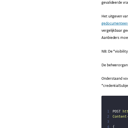
gevalideerde vra
Het uitgeven van
gedocumenteer
vergelijkbaar ge
Aanbieders moe
NB: De “visibilit
De beheerorganis
Onderstaand voor
“credentialSubj
1
POST 
ht
2
Content
3
4
{