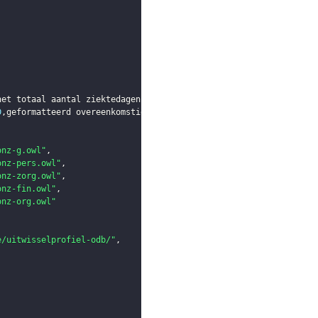
het totaal aantal ziektedagen van de personeelsleden
,
 in procent
D
,
geformatteerd overeenkomstig de 
urn
:
uuid
 definitie”
,
onz-g.owl"
,
onz-pers.owl"
,
onz-zorg.owl"
,
onz-fin.owl"
,
onz-org.owl"
e/uitwisselprofiel-odb/"
,