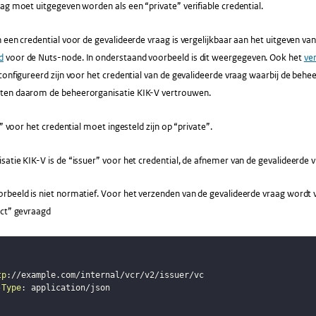
ag moet uitgegeven worden als een “private” verifiable credential.
 een credential voor de gevalideerde vraag is vergelijkbaar aan het uitgeven van
d
voor de Nuts-node. In onderstaand voorbeeld is dit weergegeven. Ook het
ve
configureerd zijn voor het credential van de gevalideerde vraag waarbij de behee
ten daarom de beheerorganisatie KIK-V vertrouwen.
y” voor het credential moet ingesteld zijn op “private”.
atie KIK-V is de “issuer” voor het credential, de afnemer van de gevalideerde v
beeld is niet normatief. Voor het verzenden van de gevalideerde vraag wordt v
ect” gevraagd
tp
:
//example
.
-Type
: