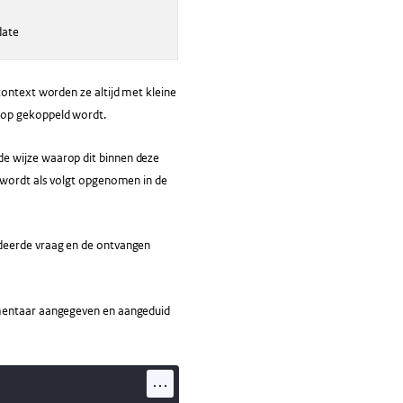
date
context worden ze altijd met kleine
rop gekoppeld wordt.
e wijze waarop dit binnen deze
r wordt als volgt opgenomen in de
ideerde vraag en de ontvangen
mmentaar aangegeven en aangeduid
...