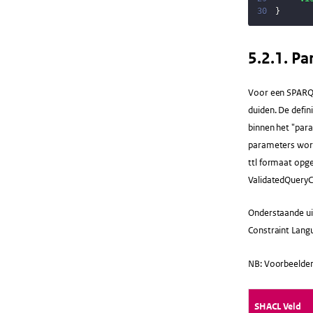
30
}
​5.2.1​. 
Voor een SPARQL
duiden. De defi
binnen het "par
parameters word
ttl formaat opg
ValidatedQueryC
Onderstaande uit
Constraint Lang
NB: Voorbeelden
SHACL Veld