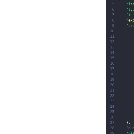
5
"is
6
"ty
7
"is
8
“ex
9
"cr
10
11
12
13
14
15
16
17
18
19
20
21
22
23
24
25
26
27
}
,
28
"pu
29
"vi