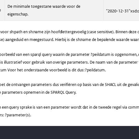
De minimale toegestane waarde voor de
e
"2020-12-31"
xsd:
eigenschap.
oor sh:path en sh:name zijn hoofdlettergevoelig (case sensitive). Binnen deze 
ase) aangeduid en meegestuurd. Hierbij is de sh:name de bepalende waarde waa
oorbeeld van een sparql query waarin de parameter ?peildatum is opgenomen, d
 is illustratief voor gebruik van overige parameters. De naam van de paramete
tum Voor het onderstaande voorbeeld is dit dus: ?peildatum.
et de ontvangen parameters dus verifiëren op basis van de SHACL uit de geval
e parameters opnemen in de SPARQL Query.
en een query sprake is van een parameter wordt dat in de tweede regel via co
s: ?parameter(s).