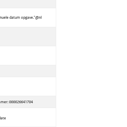
anuele datum opgave."@nl
mmer: 000026641704
date