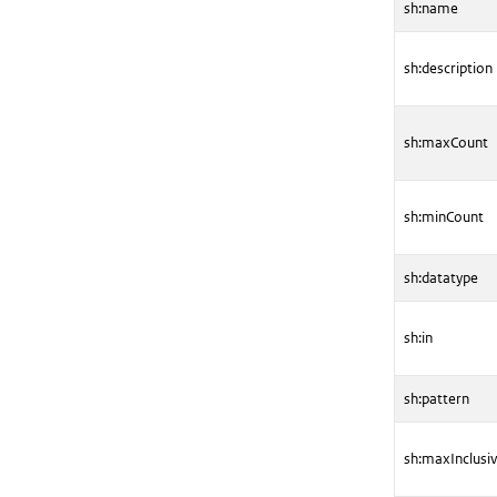
sh:name
sh:description
sh:maxCount
sh:minCount
sh:datatype
sh:in
sh:pattern
sh:maxInclusi