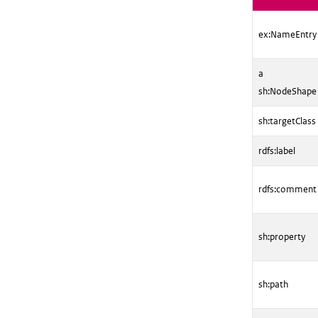
ex:NameEntry
a
sh:NodeShape
sh:targetClass
rdfs:label
rdfs:comment
sh:property
sh:path