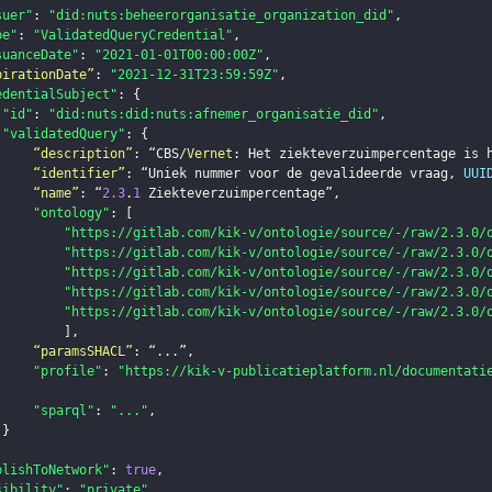
suer"
:
"did:nuts:beheerorganisatie_organization_did"
,
pe"
:
"ValidatedQueryCredential"
,
suanceDate"
:
"2021-01-01T00:00:00Z"
,
pirationDate”
:
"2021-12-31T23:59:59Z"
,
edentialSubject"
:
{
"id"
:
"did:nuts:did:nuts:afnemer_organisatie_did"
,
"validatedQuery"
:
{
“description”
:
 “CBS/
Vernet
:
 Het ziekteverzuimpercentage is 
“identifier”
:
 “Uniek nummer voor de gevalideerde vraag
,
UUI
“name”
:
 “
2.3
.
1
 Ziekteverzuimpercentage”
,
"ontology"
:
[
"https://gitlab.com/kik-v/ontologie/source/-/raw/2.3.0/
"https://gitlab.com/kik-v/ontologie/source/-/raw/2.3.0/
"https://gitlab.com/kik-v/ontologie/source/-/raw/2.3.0/
"https://gitlab.com/kik-v/ontologie/source/-/raw/2.3.0/
"https://gitlab.com/kik-v/ontologie/source/-/raw/2.3.0/
]
,
“paramsSHACL”
:
 “
.
.
.
”
,
"profile"
:
"https://kik-v-publicatieplatform.nl/documentati
"sparql"
:
"..."
,
}
blishToNetwork"
:
true
,
sibility"
:
"private"