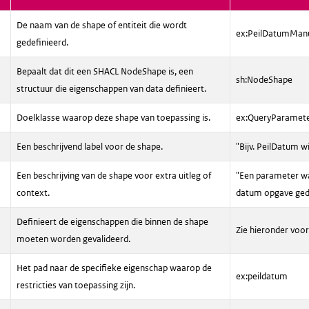
De naam van de shape of entiteit die wordt
ex:PeilDatumManu
gedefinieerd.
Bepaalt dat dit een SHACL NodeShape is, een
sh:NodeShape
structuur die eigenschappen van data definieert.
Doelklasse waarop deze shape van toepassing is.
ex:QueryParamet
Een beschrijvend label voor de shape.
"Bijv. PeilDatum wi
Een beschrijving van de shape voor extra uitleg of
"Een parameter wa
context.
datum opgave ged
Definieert de eigenschappen die binnen de shape
Zie hieronder voor
moeten worden gevalideerd.
Het pad naar de specifieke eigenschap waarop de
ex:peildatum
restricties van toepassing zijn.