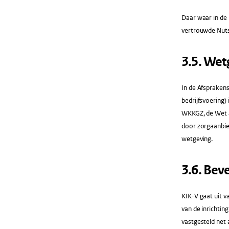
Daar waar in de
vertrouwde Nut
3.5.​ We
In de Afsprakens
bedrijfsvoering)
WKKGZ, de Wet a
door zorgaanbied
wetgeving.
​3.6.​ Be
KIK-V gaat uit v
van de inrichtin
vastgesteld net 