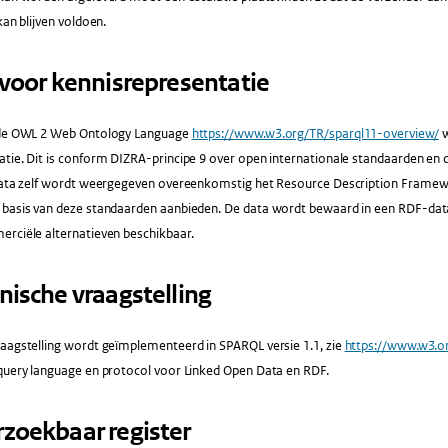
kan blijven voldoen.
al voor kennisrepresentatie
 de OWL 2 Web Ontology Language
https://www.w3.org/TR/sparql11-overview/
w
tie. Dit is conform DIZRA-principe 9 over open internationale standaarden en 
 data zelf wordt weergegeven overeenkomstig het Resource Description Frame
 basis van deze standaarden aanbieden. De data wordt bewaard in een RDF-data
erciële alternatieven beschikbaar.
hnische vraagstelling
raagstelling wordt geïmplementeerd in SPARQL versie 1.1, zie
https://www.w3.o
 query language en protocol voor Linked Open Data en RDF.
orzoekbaar register