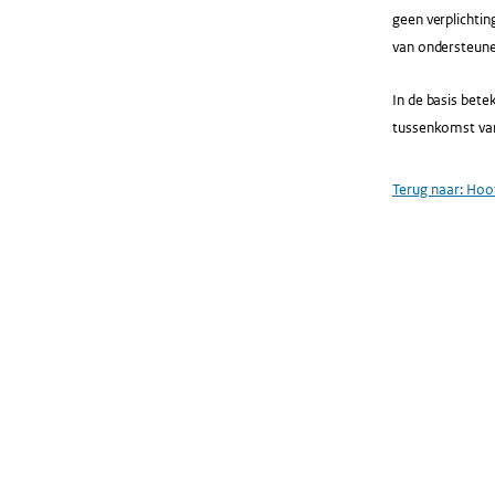
geen verplichtin
van ondersteunen
In de basis bete
tussenkomst van
Terug naar:
Hoof