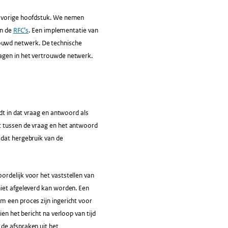
et vorige hoofdstuk. We nemen
in de
RFC’s
. Een implementatie van
ouwd netwerk. De technische
agen in het vertrouwde netwerk.
dt in dat vraag en antwoord als
t tussen de vraag en het antwoord
odat hergebruik van de
ordelijk voor het vaststellen van
niet afgeleverd kan worden. Een
m een proces zijn ingericht voor
en het bericht na verloop van tijd
de afspraken uit het