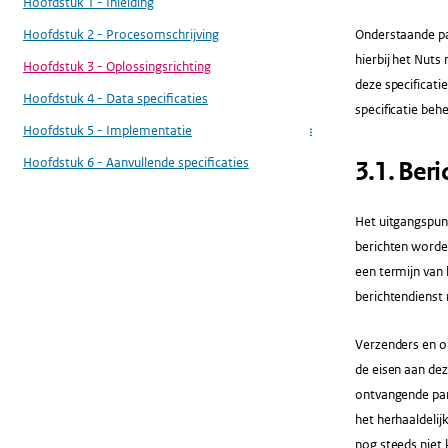
Hoofdstuk 1 - Inleiding
Hoofdstuk 2 - Procesomschrijving
Onderstaande pa
hierbij het Nuts
Hoofdstuk 3 - Oplossingsrichting
deze specificat
Hoofdstuk 4 - Data specificaties
specificatie be
Hoofdstuk 5 - Implementatie
...
Hoofdstuk 6 - Aanvullende specificaties
​3.1​. Be
Het uitgangspunt
berichten worde
een termijn van 
berichtendienst 
Verzenders en on
de eisen aan dez
ontvangende part
het herhaaldelij
nog steeds niet 