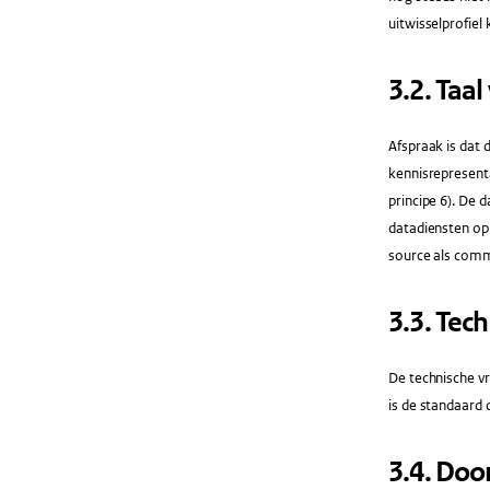
uitwisselprofiel 
3.2.​ Ta
Afspraak is dat
kennisrepresenta
principe 6). De
datadiensten op
source als comm
3.3.​ Tec
De technische v
is de standaard
3.4.​ Do