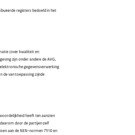
bueerde registers bedoeld in het
atie (over kwaliteit en
lgeving zijn onder andere de AVG,
 elektronische gegevensverwerking
an de van toepassing zijnde
woordelijkheid heeft ten aanzien
 daarom door de partijen zelf
voldoen aan de NEN-normen 7510 en