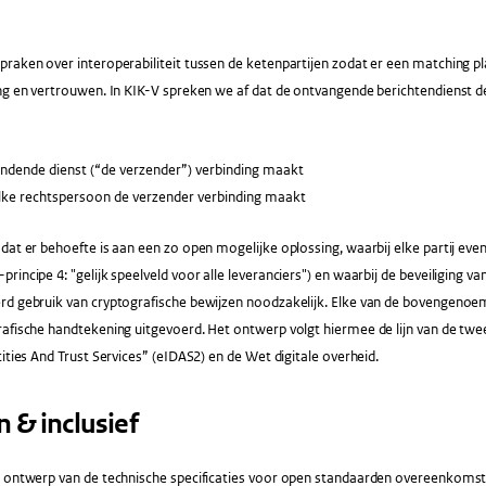
raken over interoperabiliteit tussen de ketenpartijen zodat er een matching pl
ing en vertrouwen. In KIK-V spreken we af dat de ontvangende berichtendienst
ndende dienst (“de verzender”) verbinding maakt
e rechtspersoon de verzender verbinding maakt
dat er behoefte is aan een zo open mogelijke oplossing, waarbij elke partij even
incipe 4: "gelijk speelveld voor alle leveranciers") en waarbij de beveiliging van
rd gebruik van cryptografische bewijzen noodzakelijk. Elke van de bovengeno
afische handtekening uitgevoerd. Het ontwerp volgt hiermee de lijn van de twe
tities And Trust Services” (eIDAS2) en de Wet digitale overheid.
en & inclusief
t ontwerp van de technische specificaties voor open standaarden overeenkomst