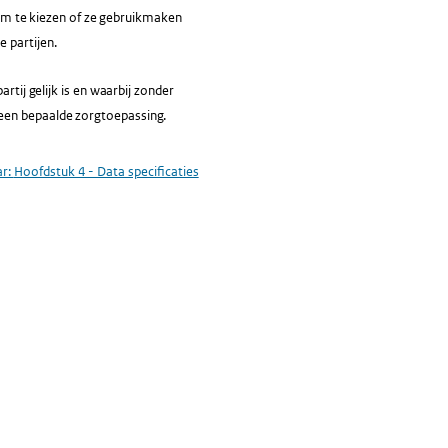
j om te kiezen of ze gebruikmaken
 partijen.
rtij gelijk is en waarbij zonder
een bepaalde zorgtoepassing.
ar:
Hoofdstuk 4 - Data specificaties