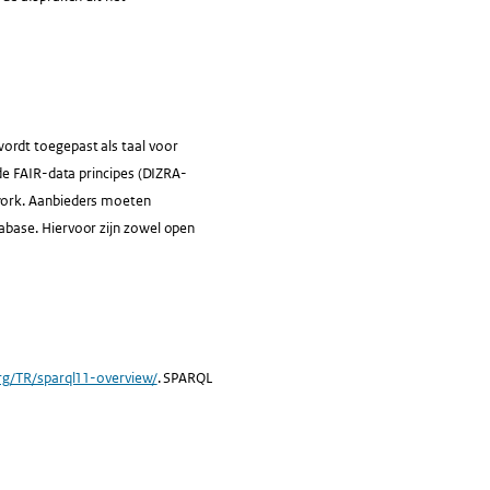
ordt toegepast als taal voor
de FAIR-data principes (DIZRA-
work. Aanbieders moeten
base. Hiervoor zijn zowel open
rg/TR/sparql11-overview/
. SPARQL