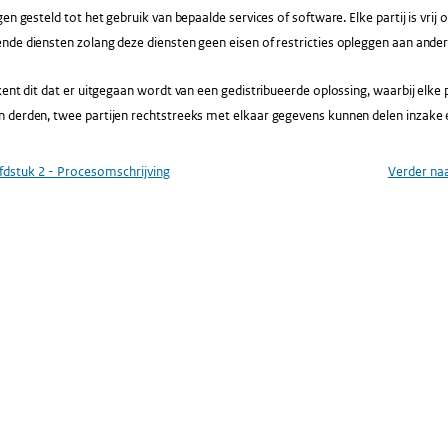
gen gesteld tot het gebruik van bepaalde services of software. Elke partij is vri
de diensten zolang deze diensten geen eisen of restricties opleggen aan andere
kent dit dat er uitgegaan wordt van een gedistribueerde oplossing, waarbij elke pa
 derden, twee partijen rechtstreeks met elkaar gegevens kunnen delen inzake 
dstuk 2 - Procesomschrijving
Verder na