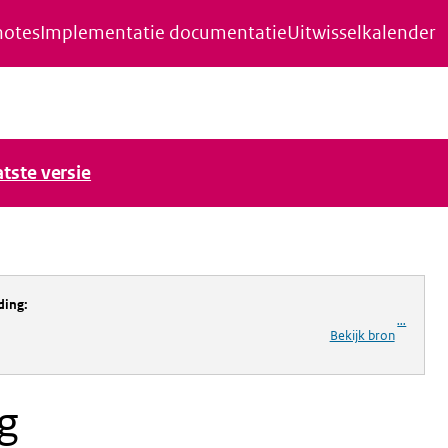
notes
Implementatie documentatie
Uitwisselkalender
atste versie
ding
:
...
Bekijk bron
ng