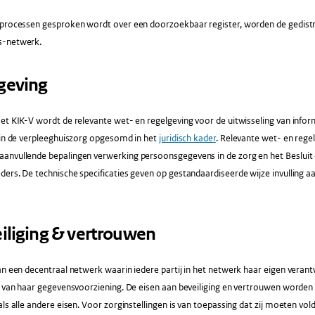
 processen gesproken wordt over een doorzoekbaar register, worden de gedistri
s-netwerk.
tgeving
et KIK-V wordt de relevante wet- en regelgeving voor de uitwisseling van inform
 in de verpleeghuiszorg opgesomd in het
juridisch kader
. Relevante wet- en rege
anvullende bepalingen verwerking persoonsgegevens in de zorg en het Besluit
ers. De technische specificaties geven op gestandaardiseerde wijze invulling a
veiliging & vertrouwen
an een decentraal netwerk waarin iedere partij in het netwerk haar eigen verant
g van haar gegevensvoorziening. De eisen aan beveiliging en vertrouwen worden
als alle andere eisen. Voor zorginstellingen is van toepassing dat zij moeten 