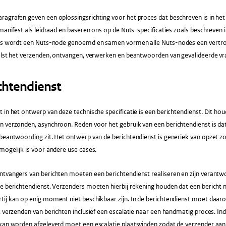
ragrafen geven een oplossingsrichting voor het proces dat beschreven is in h
 manifest als leidraad en baseren ons op de Nuts-specificaties zoals beschreven 
ies wordt een Nuts-node genoemd en samen vormen alle Nuts-nodes een vertr
helst het verzenden, ontvangen, verwerken en beantwoorden van gevalideerde vr
richtendienst
 in het ontwerp van deze technische specificatie is een berichtendienst. Dit hou
n verzonden, asynchroon. Reden voor het gebruik van een berichtendienst is da
beantwoording zit. Het ontwerp van de berichtendienst is generiek van opzet z
mogelijk is voor andere use cases.
tvangers van berichten moeten een berichtendienst realiseren en zijn verantwo
e berichtendienst. Verzenders moeten hierbij rekening houden dat een bericht 
ij kan op enig moment niet beschikbaar zijn. In de berichtendienst moet daaro
k verzenden van berichten inclusief een escalatie naar een handmatig proces. Indi
kan worden afgeleverd moet een escalatie plaatsvinden zodat de verzender aan 