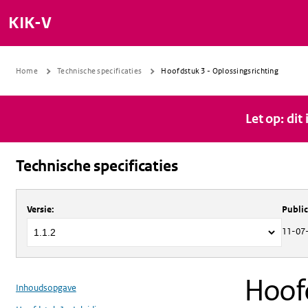
KIK-V
Home
Technische specificaties
Hoofdstuk 3 - Oplossingsrichting
Let op: dit
Technische specificaties
Over
Technische specificaties
Versie
:
Publi
11-07
Hoofd
Inhoudsopgave