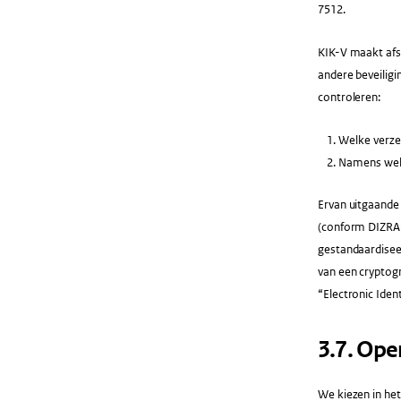
7512.
KIK-V maakt afsp
andere beveilig
controleren:
Welke verze
Namens welk
Ervan uitgaande 
(conform DIZRA-pr
gestandaardisee
van een cryptogr
“Electronic Iden
​3.7.​ Op
We kiezen in he