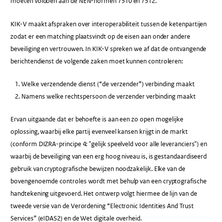
moeten voldoen aan de NEN-normen 7510 en 7512.
KIK-V maakt afspraken over interoperabiliteit tussen de ketenpartijen
zodat er een matching plaatsvindt op de eisen aan onder andere
beveiliging en vertrouwen. In KIK-V spreken we af dat de ontvangende
berichtendienst de volgende zaken moet kunnen controleren:
Welke verzendende dienst (“de verzender”) verbinding maakt
Namens welke rechtspersoon de verzender verbinding maakt
Ervan uitgaande dat er behoefte is aan een zo open mogelijke
oplossing, waarbij elke partij evenveel kansen krijgt in de markt
(conform DIZRA-principe 4: "gelijk speelveld voor alle leveranciers") en
waarbij de beveiliging van een erg hoog niveau is, is gestandaardiseerd
gebruik van cryptografische bewijzen noodzakelijk. Elke van de
bovengenoemde controles wordt met behulp van een cryptografische
handtekening uitgevoerd. Het ontwerp volgt hiermee de lijn van de
tweede versie van de Verordening “Electronic Identities And Trust
Services” (eIDAS2) en de Wet digitale overheid.