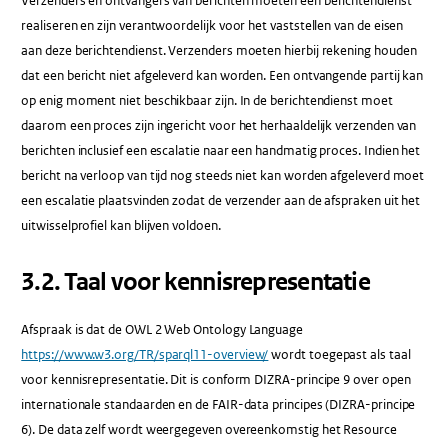
Verzenders en ontvangers van berichten moeten een berichtendienst
realiseren en zijn verantwoordelijk voor het vaststellen van de eisen
aan deze berichtendienst. Verzenders moeten hierbij rekening houden
dat een bericht niet afgeleverd kan worden. Een ontvangende partij kan
op enig moment niet beschikbaar zijn. In de berichtendienst moet
daarom een proces zijn ingericht voor het herhaaldelijk verzenden van
berichten inclusief een escalatie naar een handmatig proces. Indien het
bericht na verloop van tijd nog steeds niet kan worden afgeleverd moet
een escalatie plaatsvinden zodat de verzender aan de afspraken uit het
uitwisselprofiel kan blijven voldoen.
3.2.​ Taal voor kennisrepresentatie
Afspraak is dat de OWL 2 Web Ontology Language
https://www.w3.org/TR/sparql11-overview/
wordt toegepast als taal
voor kennisrepresentatie. Dit is conform DIZRA-principe 9 over open
internationale standaarden en de FAIR-data principes (DIZRA-principe
6). De data zelf wordt weergegeven overeenkomstig het Resource