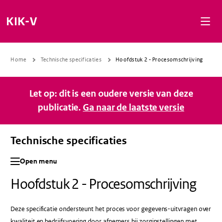
Naar de inhoud gaan
Naar de navigatie gaan
Naar de footer gaan
KIK-V
Home
Technische specificaties
Hoofdstuk 2 - Procesomschrijving
Let op: dit is een oudere versie van deze
publicatie.
Ga naar de laatste versie
Technische specificaties
Open menu
Hoofdstuk 2 - Procesomschrijving
Deze specificatie ondersteunt het proces voor gegevens-uitvragen over
kwaliteit en bedrijfsvoering door afnemers bij zorginstellingen met