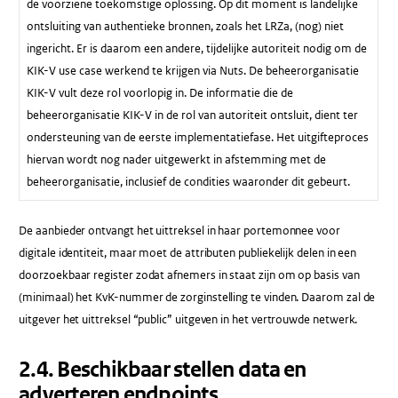
de voorziene toekomstige oplossing. Op dit moment is landelijke
ontsluiting van authentieke bronnen, zoals het LRZa, (nog) niet
ingericht. Er is daarom een andere, tijdelijke autoriteit nodig om de
KIK-V use case werkend te krijgen via Nuts. De beheerorganisatie
KIK-V vult deze rol voorlopig in. De informatie die de
beheerorganisatie KIK-V in de rol van autoriteit ontsluit, dient ter
ondersteuning van de eerste implementatiefase. Het uitgifteproces
hiervan wordt nog nader uitgewerkt in afstemming met de
beheerorganisatie, inclusief de condities waaronder dit gebeurt.
De aanbieder ontvangt het uittreksel in haar portemonnee voor
digitale identiteit, maar moet de attributen publiekelijk delen in een
doorzoekbaar register zodat afnemers in staat zijn om op basis van
(minimaal) het KvK-nummer de zorginstelling te vinden. Daarom zal de
uitgever het uittreksel “public” uitgeven in het vertrouwde netwerk.
​2.4.​ Beschikbaar stellen data en
adverteren endpoints