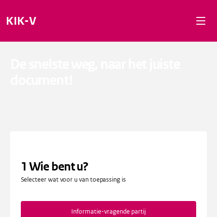
Naar de inhoud gaan
Naar de navigatie gaan
Naar de footer gaan
KIK-V
De snelste weg, naar het juiste
document!
1
Wie bent u?
Selecteer wat voor u van toepassing is
Informatie-vragende partij