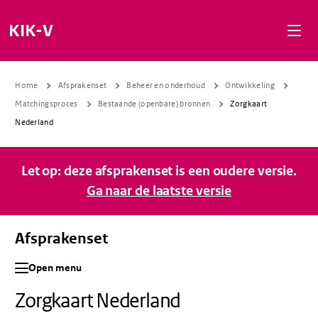
Naar de inhoud gaan
Naar de navigatie gaan
Naar de footer gaan
KIK-V
Home
Afsprakenset
Beheer en onderhoud
Ontwikkeling
Matchingsproces
Bestaande (openbare) bronnen
Zorgkaart
Nederland
Let op: deze afsprakenset is een oudere versie.
Ga naar de laatste versie
Afsprakenset
Open menu
Zorgkaart Nederland