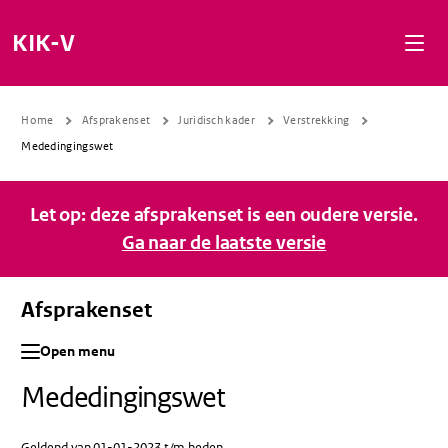
Naar de inhoud gaan
Naar de navigatie gaan
Naar de footer gaan
KIK-V
Home
Afsprakenset
Juridisch kader
Verstrekking
Mededingingswet
Let op: deze afsprakenset is een oudere versie.
Ga naar de laatste versie
Afsprakenset
Open menu
Mededingingswet
Geldend van 01-01-2023 t/m heden