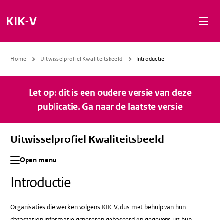
Naar de inhoud gaan
Naar de navigatie gaan
Naar de footer gaan
KIK-V
Home
Uitwisselprofiel Kwaliteitsbeeld
Introductie
Let op: dit is een oudere versie van deze
publicatie.
Ga naar de laatste versie
Uitwisselprofiel Kwaliteitsbeeld
Open menu
Introductie
Organisaties die werken volgens KIK-V, dus met behulp van hun
datastation informatie genereren gebaseerd op gegevens uit hun