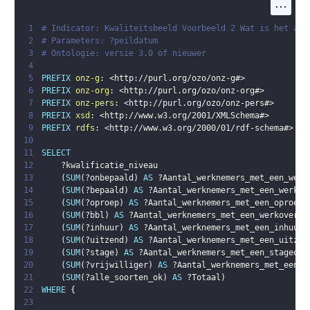
...
1
# Indicator: Kwaliteitsbeeld Voorbeeld 2 Wat is het aan
2
# Parameters: ?peildatum
3
# Ontologie: versie 3.0 of nieuwer
4
5
PREFIX
onz-g
:
<
http://purl.org/ozo/onz-g#
>
6
PREFIX
onz-org
:
<
http://purl.org/ozo/onz-org#
>
7
PREFIX
onz-pers
:
<
http://purl.org/ozo/onz-pers#
>
8
PREFIX
xsd
:
<
http://www.w3.org/2001/XMLSchema#
>
9
PREFIX
rdfs
:
<
http://www.w3.org/2000/01/rdf-schema#
>
10
11
SELECT
12
?kwalificatie_niveau
13
(
SUM
(
?onbepaald
)
AS
?Aantal_werknemers_met_een_werk
14
(
SUM
(
?bepaald
)
AS
?Aantal_werknemers_met_een_werkov
15
(
SUM
(
?oproep
)
AS
?Aantal_werknemers_met_een_oproepo
16
(
SUM
(
?bbl
)
AS
?Aantal_werknemers_met_een_werkoveree
17
(
SUM
(
?inhuur
)
AS
?Aantal_werknemers_met_een_inhuuro
18
(
SUM
(
?uitzend
)
AS
?Aantal_werknemers_met_een_uitzen
19
(
SUM
(
?stage
)
AS
?Aantal_werknemers_met_een_stageove
20
(
SUM
(
?vrijwilliger
)
AS
?Aantal_werknemers_met_een_v
21
(
SUM
(
?alle_soorten_ok
)
AS
?Totaal
)
22
WHERE
{
23