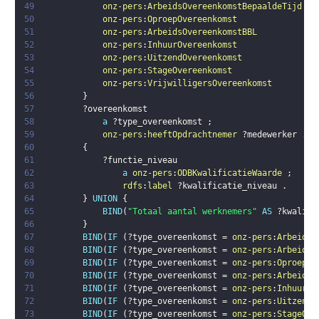
49
onz-pers
:
ArbeidsOvereenkomstBepaaldeTijd
50
onz-pers
:
OproepOvereenkomst
51
onz-pers
:
ArbeidsOvereenkomstBBL
52
onz-pers
:
InhuurOvereenkomst
53
onz-pers
:
UitzendOvereenkomst
54
onz-pers
:
StageOvereenkomst
55
onz-pers
:
VrijwilligersOvereenkomst
56
}
57
?overeenkomst
58
a
?type_overeenkomst
;
59
onz-pers
:
heeftOpdrachtnemer
?medewerker
.
60
{
61
?functie_niveau
62
a
onz-pers
:
ODBKwalificatieWaarde
;
63
rdfs
:
label
?kwalificatie_niveau
.
64
}
UNION
{
65
BIND
(
"Totaal aantal werknemers"
AS
?kwalifi
66
}
67
BIND
(
IF
(
?type_overeenkomst
 = 
onz-pers
:
ArbeidsO
68
BIND
(
IF
(
?type_overeenkomst
 = 
onz-pers
:
ArbeidsO
69
BIND
(
IF
(
?type_overeenkomst
 = 
onz-pers
:
OproepOv
70
BIND
(
IF
(
?type_overeenkomst
 = 
onz-pers
:
ArbeidsO
71
BIND
(
IF
(
?type_overeenkomst
 = 
onz-pers
:
InhuurOv
72
BIND
(
IF
(
?type_overeenkomst
 = 
onz-pers
:
UitzendO
73
BIND
(
IF
(
?type_overeenkomst
 = 
onz-pers
:
StageOve