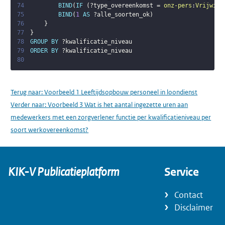
74
BIND
(
IF
(
?type_overeenkomst
 = 
onz-pers
:
Vrijwill
75
BIND
(
1
AS
?alle_soorten_ok
)
76
}
77
}
78
GROUP
BY
?kwalificatie_niveau
79
ORDER
BY
?kwalificatie_niveau
80
Terug naar:
Voorbeeld 1 Leeftijdsopbouw personeel in loondienst
Verder naar:
Voorbeeld 3 Wat is het aantal ingezette uren aan
medewerkers met een zorgverlener functie per kwalificatieniveau per
soort werkovereenkomst?
KIK-V Publicatieplatform
Service
Contact
Disclaimer