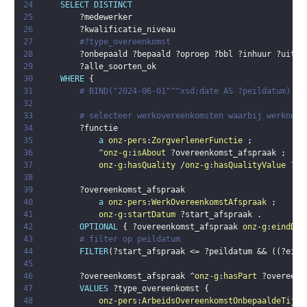
24
SELECT
DISTINCT
25
?medewerker
26
?kwalificatie_niveau
27
#?type_overeenkomst
28
?onbepaald
?bepaald
?oproep
?bbl
?inhuur
?uitze
29
?alle_soorten_ok
30
WHERE
{
31
# BIND("2024-06-01"^^xsd:date AS ?peildatum)
32
33
# selecteer werkovereenkomsten waarbij werkneme
34
?functie
35
a
onz-pers
:
ZorgverlenerFunctie
;
36
            ^
onz-g
:
isAbout
?overeenkomst_afspraak
;
37
onz-g
:
hasQuality
 /
onz-g
:
hasQualityValue
?fu
38
39
?overeenkomst_afspraak
40
a
onz-pers
:
WerkOvereenkomstAfspraak
;
41
onz-g
:
startDatum
?start_afspraak
.
42
OPTIONAL
{
?overeenkomst_afspraak
onz-g
:
eindDat
43
# filter op peildatum
44
FILTER
(
?start_afspraak
 <= 
?peildatum
 && 
(
(
?eind
45
46
?overeenkomst_afspraak
 ^
onz-g
:
hasPart
?overeenk
47
VALUES
?type_overeenkomst
{
48
onz-pers
:
ArbeidsOvereenkomstOnbepaaldeTijd