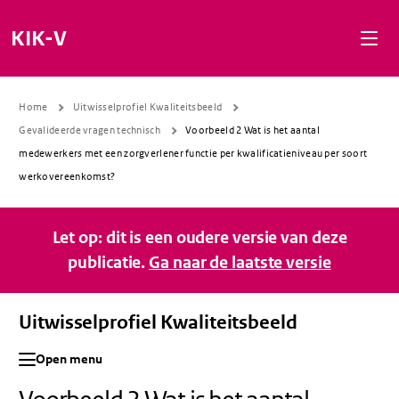
Naar de inhoud gaan
Naar de navigatie gaan
Naar de footer gaan
KIK-V
Home
Uitwisselprofiel Kwaliteitsbeeld
Gevalideerde vragen technisch
Voorbeeld 2 Wat is het aantal
medewerkers met een zorgverlener functie per kwalificatieniveau per soort
werkovereenkomst?
Let op: dit is een oudere versie van deze
publicatie.
Ga naar de laatste versie
Uitwisselprofiel Kwaliteitsbeeld
Open menu