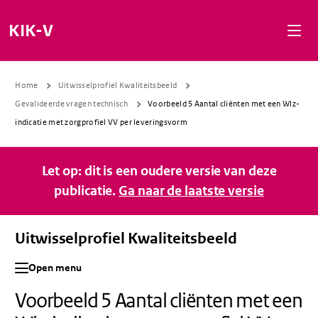
Naar de inhoud gaan
Naar de navigatie gaan
Naar de footer gaan
KIK-V
Home
Uitwisselprofiel Kwaliteitsbeeld
Gevalideerde vragen technisch
Voorbeeld 5 Aantal cliënten met een Wlz-
indicatie met zorgprofiel VV per leveringsvorm
Let op: dit is een oudere versie van deze
publicatie.
Ga naar de laatste versie
Uitwisselprofiel Kwaliteitsbeeld
Open menu
Voorbeeld 5 Aantal cliënten met een