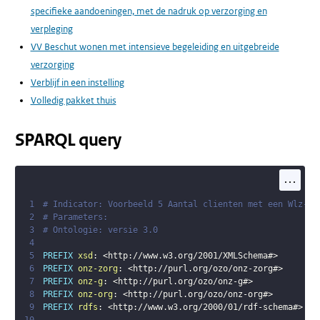
specifieke aandoeningen, met de nadruk op verzorging en
verpleging
VV Beschut wonen met intensieve begeleiding en uitgebreide
verzorging
Verblijf in een instelling
Volledig pakket thuis
SPARQL query
...
1
# Indicator: Voorbeeld 5 Aantal clienten met een Wlz-in
2
# Parameters:
3
# Ontologie: versie 3.0
4
5
PREFIX
xsd
:
<
http://www.w3.org/2001/XMLSchema#
>
6
PREFIX
onz-zorg
:
<
http://purl.org/ozo/onz-zorg#
>
7
PREFIX
onz-g
:
<
http://purl.org/ozo/onz-g#
>
8
PREFIX
onz-org
:
<
http://purl.org/ozo/onz-org#
>
9
PREFIX
rdfs
:
<
http://www.w3.org/2000/01/rdf-schema#
>