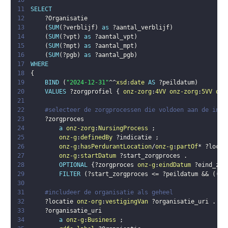
10
11
SELECT
12
?Organisatie
13
(
SUM
(
?verblijf
)
as
?aantal_verblijf
)
14
(
SUM
(
?vpt
)
as
?aantal_vpt
)
15
(
SUM
(
?mpt
)
as
?aantal_mpt
)
16
(
SUM
(
?pgb
)
as
?aantal_pgb
)
17
WHERE
18
{
19
BIND
(
"2024-12-31"
^^
xsd
:
date
AS
?peildatum
)
20
VALUES
?zorgprofiel
{
onz-zorg
:
4VV
onz-zorg
:
5VV
onz
21
22
#selecteer de zorgprocessen die voldoen aan de incl
23
?zorgproces
24
a
onz-zorg
:
NursingProcess
;
25
onz-g
:
definedBy
?indicatie
;
26
onz-g
:
hasPerdurantLocation
/
onz-g
:
partOf
* 
?locat
27
onz-g
:
startDatum
?start_zorgproces
.
28
OPTIONAL
{
?zorgproces
onz-g
:
eindDatum
?eind_zor
29
FILTER
(
?start_zorgproces
 <= 
?peildatum
 && 
(
(
?e
30
31
#includeer de organisatie als geheel
32
?locatie
onz-org
:
vestigingVan
?organisatie_uri
.
33
?organisatie_uri
34
a
onz-g
:
Business
;