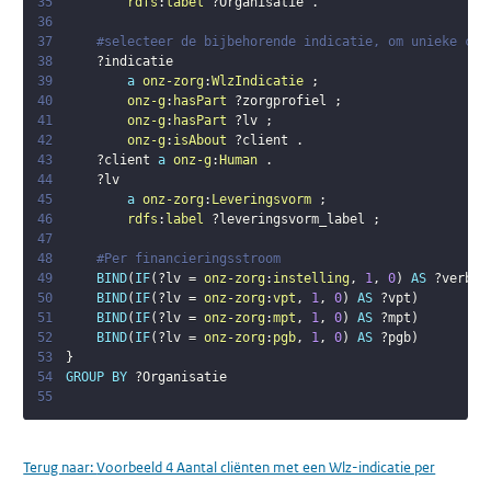
35
rdfs
:
label
?Organisatie
.
36
37
#selecteer de bijbehorende indicatie, om unieke cli
38
?indicatie
39
a
onz-zorg
:
WlzIndicatie
;
40
onz-g
:
hasPart
?zorgprofiel
;
41
onz-g
:
hasPart
?lv
;
42
onz-g
:
isAbout
?client
.
43
?client
a
onz-g
:
Human
.
44
?lv
45
a
onz-zorg
:
Leveringsvorm
;
46
rdfs
:
label
?leveringsvorm_label
;
47
48
#Per financieringsstroom
49
BIND
(
IF
(
?lv
 = 
onz-zorg
:
instelling
,
1
,
0
)
AS
?verbli
50
BIND
(
IF
(
?lv
 = 
onz-zorg
:
vpt
,
1
,
0
)
AS
?vpt
)
51
BIND
(
IF
(
?lv
 = 
onz-zorg
:
mpt
,
1
,
0
)
AS
?mpt
)
52
BIND
(
IF
(
?lv
 = 
onz-zorg
:
pgb
,
1
,
0
)
AS
?pgb
)
53
}
54
GROUP
BY
?Organisatie
55
Terug naar:
Voorbeeld 4 Aantal cliënten met een Wlz-indicatie per