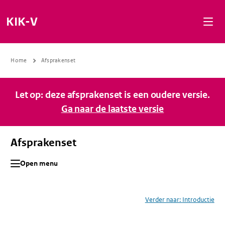
Naar de inhoud gaan
Naar de navigatie gaan
Naar de footer gaan
KIK-V
Home
Afsprakenset
Let op: deze afsprakenset is een oudere versie.
Ga naar de laatste versie
Afsprakenset
Open menu
Verder naar:
Introductie