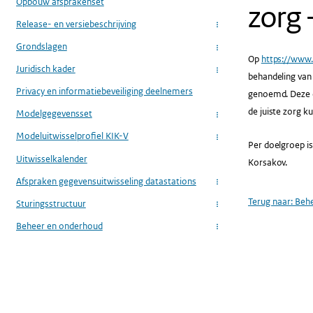
Opbouw afsprakenset
zorg -
Release- en versiebeschrijving
...
Grondslagen
...
Op
https://www
Juridisch kader
...
behandeling van
Privacy en informatiebeveiliging deelnemers
genoemd. Deze d
de juiste zorg k
Modelgegevensset
...
Modeluitwisselprofiel KIK-V
...
Per doelgroep i
Uitwisselkalender
Korsakov.
Afspraken gegevensuitwisseling datastations
...
Terug naar:
Beh
Sturingsstructuur
...
Beheer en onderhoud
...