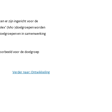
 er zijn ingericht voor de
mplex’ (lvhc-)doelgroepen worden
 doelgroepen en in samenwerking
voorbeeld voor de doelgroep
Verder naar:
Ontwikkeling