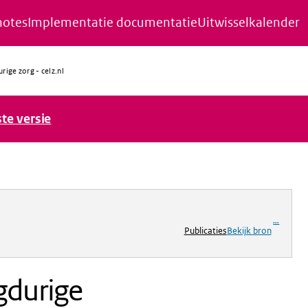
notes
Implementatie documentatie
Uitwisselkalender
ige zorg - celz.nl
ste versie
...
Publicaties
Bekijk bron
gdurige