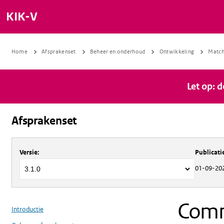
KIK-V
Home
Afsprakenset
Beheer en onderhoud
Ontwikkeling
Match
Let op: 
Afsprakenset
Over
Afsprakenset
Versie
:
Publicat
01-09-20
Commi
Introductie