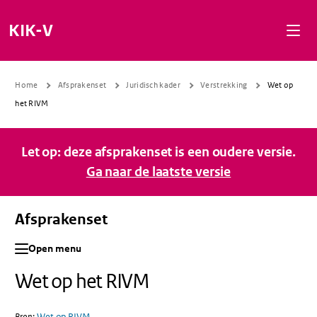
Naar de inhoud gaan
Naar de navigatie gaan
Naar de footer gaan
KIK-V
Home
Afsprakenset
Juridisch kader
Verstrekking
Wet op
het RIVM
Let op: deze afsprakenset is een oudere versie.
Ga naar de laatste versie
Afsprakenset
Open menu
Wet op het RIVM
Bron:
Wet op RIVM