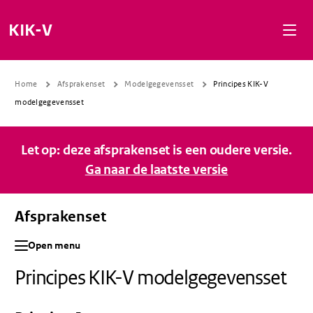
Naar de inhoud gaan
Naar de navigatie gaan
Naar de footer gaan
KIK-V
Home
Afsprakenset
Modelgegevensset
Principes KIK-V
modelgegevensset
Let op: deze afsprakenset is een oudere versie.
Ga naar de laatste versie
Afsprakenset
Open menu
Principes KIK-V modelgegevensset