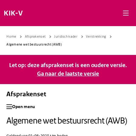
Naar de inhoud gaan
Naar de navigatie gaan
Naar de footer gaan
KIK-V
Home
Afsprakenset
Juridisch kader
Verstrekking
Algemene wet bestuursrecht (AWB)
Let op: deze afsprakenset is een oudere versie.
Ga naar de laatste versie
Afsprakenset
Open menu
Algemene wet bestuursrecht (AWB)
Geldend van 01-08-2023 t/m heden