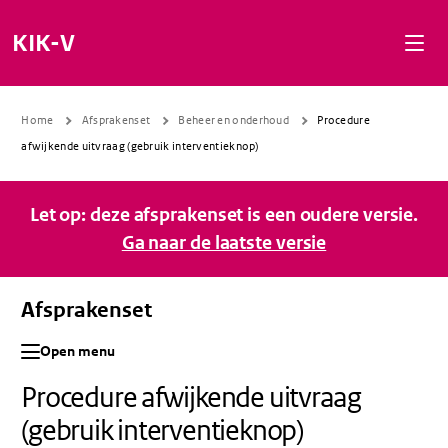
Naar de inhoud gaan
Naar de navigatie gaan
Naar de footer gaan
KIK-V
Home
Afsprakenset
Beheer en onderhoud
Procedure
afwijkende uitvraag (gebruik interventieknop)
Let op: deze afsprakenset is een oudere versie.
Ga naar de laatste versie
Afsprakenset
Open menu
Procedure afwijkende uitvraag
(gebruik interventieknop)