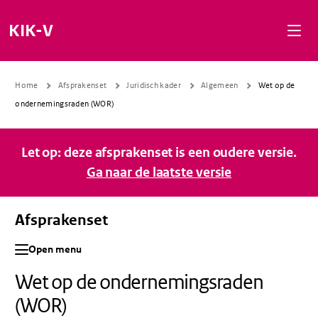
Naar de inhoud gaan
Naar de navigatie gaan
Naar de footer gaan
KIK-V
Home
Afsprakenset
Juridisch kader
Algemeen
Wet op de
ondernemingsraden (WOR)
Let op: deze afsprakenset is een oudere versie.
Ga naar de laatste versie
Afsprakenset
Open menu
Wet op de ondernemingsraden
(WOR)