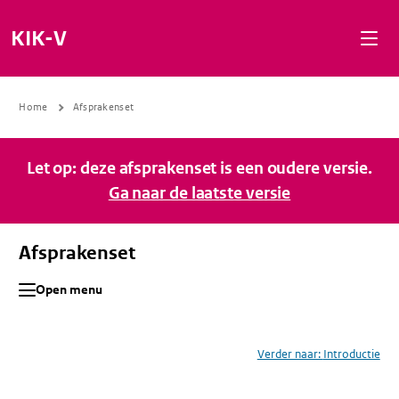
Naar de inhoud gaan
Naar de navigatie gaan
Naar de footer gaan
KIK-V
Home
Afsprakenset
Let op: deze afsprakenset is een oudere versie.
Ga naar de laatste versie
Afsprakenset
Open menu
Verder naar:
Introductie