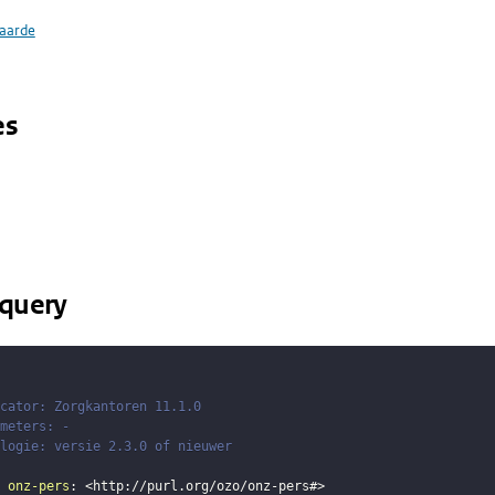
aarde
es
query
cator: Zorgkantoren 11.1.0
meters: -
logie: versie 2.3.0 of nieuwer
onz-pers
:
<
http://purl.org/ozo/onz-pers#
>