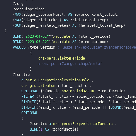
?zorg
?verzuimperiode
(
MAX
(
?dagen_overeenkomst
)
AS
?overeenkomst_totaal
)
(
MAX
(
?dagen_ziek_reken
)
AS
?ziek_totaal_temp
)
(
SUM
(
?dagen_hersteld_reken
)
AS
?hersteld_totaal_temp
)
{
BIND
(
"2023-04-01"
^^
xsd
:
date
AS
?start_periode
)
BIND
(
"2023-06-30"
^^
xsd
:
date
AS
?eind_periode
)
VALUES
?type_verzuim
# Keuze in-/exclusief zwangerschapsve
{
onz-pers
:
ZiektePeriode
# onz-pers:ZwangerschapsVerlof
}
?functie
a
onz-g
:
OccupationalPositionRole
;
onz-g
:
startDatum
?start_functie
.
OPTIONAL
{
?functie
onz-g
:
eindDatum
?eind_functie
}
FILTER
(
?start_functie
 <= 
?eind_periode
 && 
(
?eind_func
BIND
(
IF
(
?start_functie
 < 
?start_periode
,
?start_period
BIND
(
IF
(
?eind_functie
 > 
?eind_periode
 || !
BOUND
(
?eind_
OPTIONAL
{
?functie
a
onz-pers
:
ZorgverlenerFunctie
.
BIND
(
1
AS
?zorgfunctie
)
}