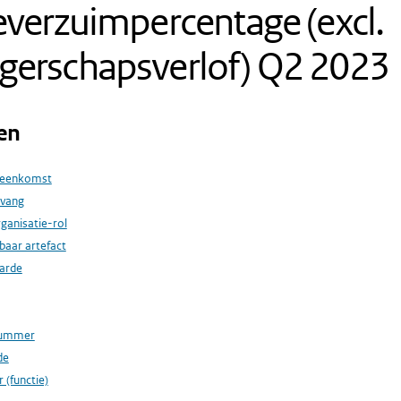
everzuimpercentage (excl.
gerschapsverlof) Q2 2023
en
reenkomst
vang
rganisatie-rol
baar artefact
arde
nummer
de
 (functie)