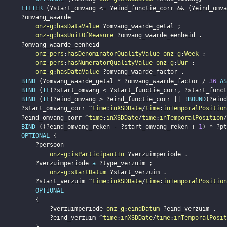
FILTER
(
?start_omvang
 <= 
?eind_functie_corr
 && 
(
?eind_omva
?omvang_waarde
onz-g
:
hasDataValue
?omvang_waarde_getal
;
onz-g
:
hasUnitOfMeasure
?omvang_waarde_eenheid
.
?omvang_waarde_eenheid
onz-pers
:
hasDenominatorQualityValue
onz-g
:
Week
;
onz-pers
:
hasNumeratorQualityValue
onz-g
:
Uur
;
onz-g
:
hasDataValue
?omvang_waarde_factor
.
BIND
(
?omvang_waarde_getal
 * 
?omvang_waarde_factor
 / 
36
AS
BIND
(
IF
(
?start_omvang
 < 
?start_functie_corr
,
?start_funct
BIND
(
IF
(
?eind_omvang
 > 
?eind_functie_corr
 || !
BOUND
(
?eind
?start_omvang_corr
 ^
time
:
inXSDDate
/
time
:
inTemporalPosition
?eind_omvang_corr
 ^
time
:
inXSDDate
/
time
:
inTemporalPosition
/
BIND
(
(
?eind_omvang_reken
 - 
?start_omvang_reken
 + 
1
)
 * 
?pt
OPTIONAL
{
?persoon
onz-g
:
isParticipantIn
?verzuimperiode
.
?verzuimperiode
a
?type_verzuim
;
onz-g
:
startDatum
?start_verzuim
.
?start_verzuim
 ^
time
:
inXSDDate
/
time
:
inTemporalPosition
OPTIONAL
{
?verzuimperiode
onz-g
:
eindDatum
?eind_verzuim
.
?eind_verzuim
 ^
time
:
inXSDDate
/
time
:
inTemporalPosit