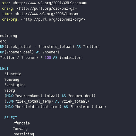
xsd
:
<
http://www.w3.org/2001/XMLSchema#
>
onz-g
:
<
http://purl.org/ozo/onz-g#
>
time
:
<
http://www.w3.org/2006/time#
>
onz-org
:
<
http://purl.org/ozo/onz-org#
>
estiging
org
UM
(
?ziek_totaal
 - 
?hersteld_totaal
)
AS
?teller
)
UM
(
?noemer_deel
)
AS
?noemer
)
?teller
 / 
?noemer
)
 * 
100
AS
?indicator
)
LECT
?functie
?omvang
?vestiging
?zorg
(
MAX
(
?overeenkomst_totaal
)
AS
?noemer_deel
)
(
SUM
(
?ziek_totaal_temp
)
AS
?ziek_totaal
)
(
MAX
(
?hersteld_totaal_temp
)
AS
?hersteld_totaal
)
SELECT
?functie
?omvang
?vestiging