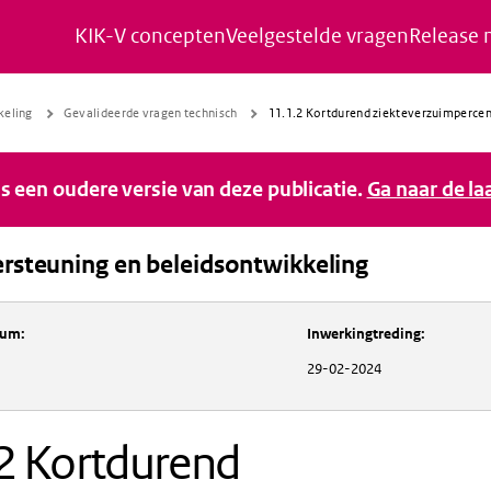
KIK-V concepten
Veelgestelde vragen
Release 
Naar de inhoud gaan
Naar de navigatie gaan
Naar de footer gaan
keling
Gevalideerde vragen technisch
11.1.2 Kortdurend ziekteverzuimpercen
 is een oudere versie van deze publicatie.
Ga naar de la
rsteuning en beleidsontwikkeling
Inkoopondersteuning en beleidsontwikkeli
tum
:
Inwerkingtreding
:
29-02-2024
2 Kortdurend