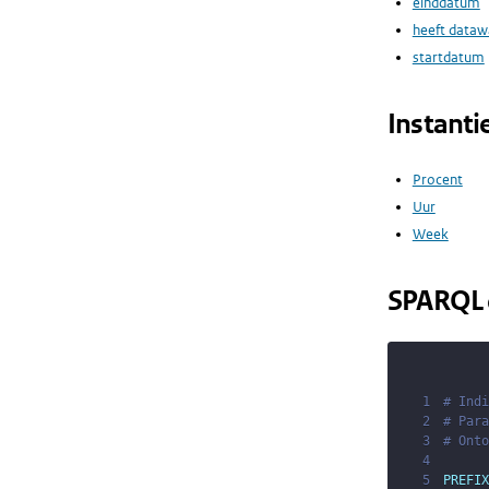
einddatum
heeft dataw
startdatum
Instanti
Procent
Uur
Week
SPARQL 
1
# Indi
2
# Para
3
# Onto
4
5
PREFIX