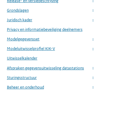
Release- en versiebeschrijving
...
Grondslagen
...
Juridisch kader
...
Privacy en informatiebeveiliging deelnemers
Modelgegevensset
...
Modeluitwisselprofiel KIK-V
...
Uitwisselkalender
Afspraken gegevensuitwisseling datastations
...
Sturingsstructuur
...
Beheer en onderhoud
...