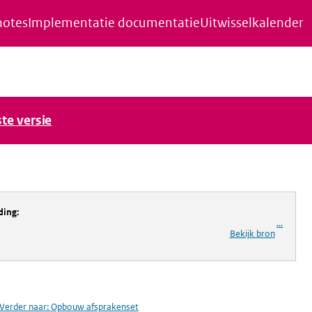
notes
Implementatie documentatie
Uitwisselkalender
ste versie
ding
:
...
Bekijk bron
Verder naar:
Opbouw afsprakenset