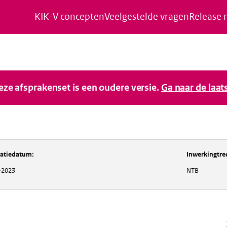
KIK-V concepten
Veelgestelde vragen
Release 
Naar de inhoud gaan
Naar de navigatie gaan
Naar de footer gaan
deze afsprakenset is een oudere versie.
Ga naar de laat
catiedatum
:
Inwerkingtre
-2023
NTB