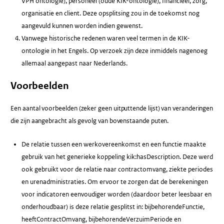
VPH ontologie), personeel (oude KIK-ontologie), financieel, zorg,
organisatie en client. Deze opsplitsing zou in de toekomst nog
aangevuld kunnen worden indien gewenst.
Vanwege historische redenen waren veel termen in de KIK-
ontologie in het Engels. Op verzoek zijn deze inmiddels nagenoeg
allemaal aangepast naar Nederlands.
Voorbeelden
Een aantal voorbeelden (zeker geen uitputtende lijst) van veranderingen
die zijn aangebracht als gevolg van bovenstaande puten.
De relatie tussen een werkovereenkomst en een functie maakte
gebruik van het generieke koppeling kik:hasDescription. Deze werd
ook gebruikt voor de relatie naar contractomvang, ziekte periodes
en urenadministraties. Om ervoor te zorgen dat de berekeningen
voor indicatoren eenvoudiger worden (daardoor beter leesbaar en
onderhoudbaar) is deze relatie gesplitst in: bijbehorendeFunctie,
heeftContractOmvang, bijbehorendeVerzuimPeriode en