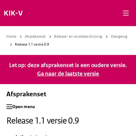
Naar de inhoud gaan
Naar de navigatie gaan
Naar de footer gaan
KIK-V
Home
Afsprakenset
Release- en versiebeschrijving
Changelog
Release 1.1 versie 0.9
Let op: deze afsprakenset is een oudere versie.
Ga naar de laatste versie
Afsprakenset
Open menu
Release 1.1 versie 0.9