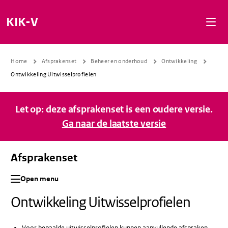
Naar de inhoud gaan
Naar de navigatie gaan
Naar de footer gaan
KIK-V
Home
Afsprakenset
Beheer en onderhoud
Ontwikkeling
Ontwikkeling Uitwisselprofielen
Let op: deze afsprakenset is een oudere versie.
Ga naar de laatste versie
Afsprakenset
Open menu
Ontwikkeling Uitwisselprofielen
Voor bepaalde uitwisselprofielen kunnen aanvullende afspraken