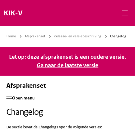
Naar de inhoud gaan
Naar de navigatie gaan
Naar de footer gaan
KIK-V
Home
Afsprakenset
Release- en versiebeschrijving
Changelog
Let op: deze afsprakenset is een oudere versie.
Ga naar de laatste versie
Afsprakenset
Open menu
Changelog
De sectie bevat de Changelogs vpor de volgende versies: