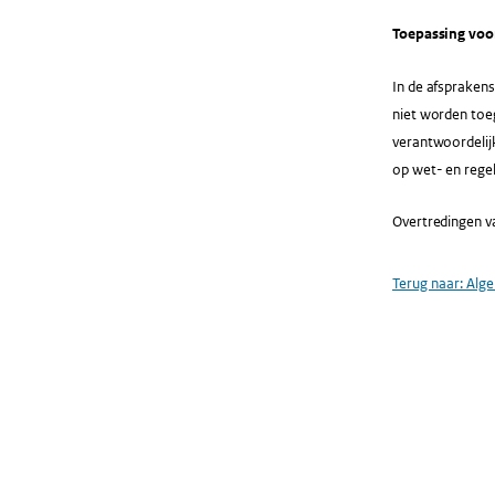
Toepassing voo
In de afsprakens
niet worden toeg
verantwoordelij
op wet- en regel
Overtredingen va
Terug naar:
Alg