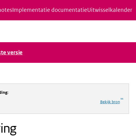
notes
Implementatie documentatie
Uitwisselkalender
ste versie
ding
:
...
Bekijk bron
ving