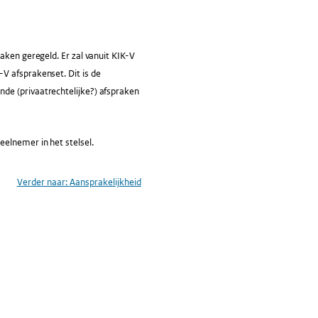
aken geregeld. Er zal vanuit KIK-V
V afsprakenset. Dit is de
de (privaatrechtelijke?) afspraken
elnemer in het stelsel.
Verder naar:
Aansprakelijkheid