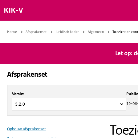
KIK-V
Home
Afsprakenset
Juridisch kader
Algemeen
Toezicht en con
Let op: 
Afsprakenset
Over
Afsprakenset
Versie
:
Publi
19-06
Toezi
Opbouw afsprakenset