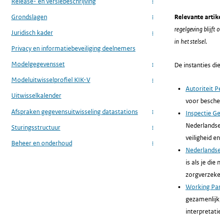
Release- en versiebeschrijving
...
Grondslagen
Relevante artik
...
regelgeving blijft
Juridisch kader
...
in het stelsel.
Privacy en informatiebeveiliging deelnemers
Modelgegevensset
De instanties die
...
Modeluitwisselprofiel KIK-V
...
Autoriteit 
Uitwisselkalender
voor besche
Afspraken gegevensuitwisseling datastations
Inspectie G
...
Nederlandse
Sturingsstructuur
...
veiligheid en
Beheer en onderhoud
...
Nederlandse
is als je di
zorgverzeke
Working Pa
gezamenlijk
interpretati