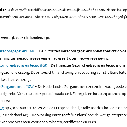
elen
In de zorg zijn verschillende instanties die wettelijk toezicht houden. Dit toezicht 
 onverminderd van kracht. Via de KIK-V afspraken wordt slechts aanvullend toezicht gede
 wettelijk toezicht houden, zijn:
Persoonsgegevens (AP)
- De Autoriteit Persoonsgegevens houdt toezicht op de n
rming van persoonsgegevens en adviseert over nieuwe regelgeving;
ezondheidszorg en Jeugd (IGJ)
- De Inspectie Gezondheidszorg en Jeugd is onaf
 gezondheidszorg. Door toezicht, handhaving en opsporing van strafbare feite
 kwaliteit van zorg;
 Zorgautoriteit (NZa)
- De Nederlandse Zorgautoriteit zet zich in voor goede e
e nodig hebt. Vanuit dat perspectief maakt de NZa regels en houdt zij toezicht o
raars;
rty
op grond van artikel 29 van de Europese richtlijn (alle toezichthouders op
, in Nederland AP) - De Working Party geeft ‘Opinions’ hoe de wet geïnterpre
e van voorwaarden voor anonimiseren, certificeren en PIA’s.