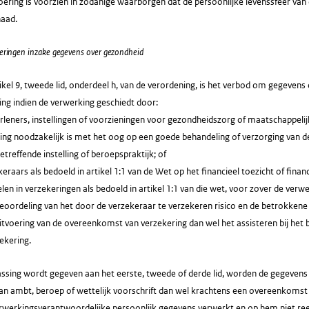
tvoering is voorzien in zodanige waarborgen dat de persoonlijke levenssfeer va
aad.
deringen inzake gegevens over gezondheid
ikel 9, tweede lid, onderdeel h, van de verordening, is het verbod om gegeven
ing indien de verwerking geschiedt door:
rleners, instellingen of voorzieningen voor gezondheidszorg of maatschappelij
ing noodzakelijk is met het oog op een goede behandeling of verzorging van 
etreffende instelling of beroepspraktijk; of
keraars als bedoeld in artikel 1:1 van de Wet op het financieel toezicht of finan
en in verzekeringen als bedoeld in artikel 1:1 van die wet, voor zover de verwe
eoordeling van het door de verzekeraar te verzekeren risico en de betrokken
itvoering van de overeenkomst van verzekering dan wel het assisteren bij het 
ekering.
assing wordt gegeven aan het eerste, tweede of derde lid, worden de gegevens
an ambt, beroep of wettelijk voorschrift dan wel krachtens een overeenkomst 
erwerkingsverantwoordelijke persoonlijk gegevens verwerkt en op hem niet ree