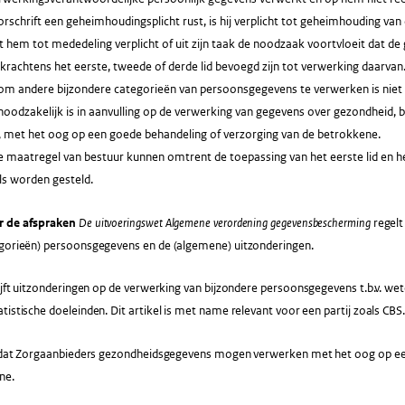
orschrift een geheimhoudingsplicht rust, is hij verplicht tot geheimhouding v
t hem tot mededeling verplicht of uit zijn taak de noodzaak voortvloeit dat
krachtens het eerste, tweede of derde lid bevoegd zijn tot verwerking daarvan
om andere bijzondere categorieën van persoonsgegevens te verwerken is niet v
oodzakelijk is in aanvulling op de verwerking van gegevens over gezondheid, be
, met het oog op een goede behandeling of verzorging van de betrokkene.
 maatregel van bestuur kunnen omtrent de toepassing van het eerste lid en het
ls worden gesteld.
r de afspraken
De uitvoeringswet Algemene verordening gegevensbescherming
regelt
egorieën) persoonsgegevens en de (algemene) uitzonderingen.
jft uitzonderingen op de verwerking van bijzondere persoonsgegevens t.b.v. wet
tistische doeleinden. Dit artikel is met name relevant voor een partij zoals CBS.
dat Zorgaanbieders gezondheidsgegevens mogen verwerken met het oog op een
ne.