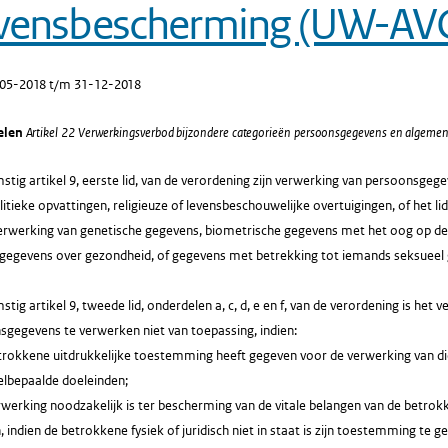
vensbescherming (UW-AV
-05-2018 t/m 31-12-2018
elen
Artikel 22 Verwerkingsverbod bijzondere categorieën persoonsgegevens en algemen
ig artikel 9, eerste lid, van de verordening zijn verwerking van persoonsgege
itieke opvattingen, religieuze of levensbeschouwelijke overtuigingen, of het 
verwerking van genetische gegevens, biometrische gegevens met het oog op de 
 gegevens over gezondheid, of gegevens met betrekking tot iemands seksueel 
ig artikel 9, tweede lid, onderdelen a, c, d, e en f, van de verordening is het
sgegevens te verwerken niet van toepassing, indien:
etrokkene uitdrukkelijke toestemming heeft gegeven voor de verwerking van d
lbepaalde doeleinden;
rwerking noodzakelijk is ter bescherming van de vitale belangen van de betrok
 indien de betrokkene fysiek of juridisch niet in staat is zijn toestemming te g