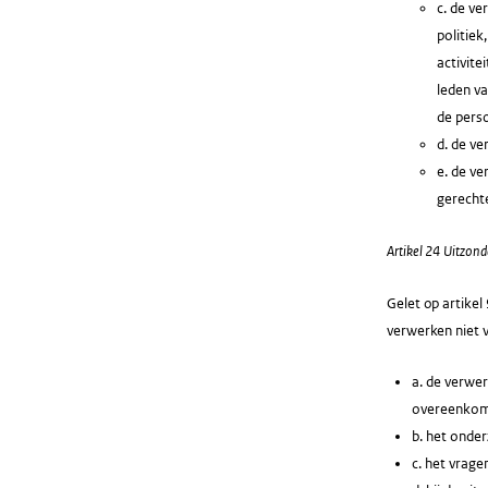
c. de ve
politiek
activite
leden va
de pers
d. de v
e. de ve
gerecht
Artikel 24 Uitzond
Gelet op artikel
verwerken niet v
a. de verwer
overeenkomst
b. het onder
c. het vrage