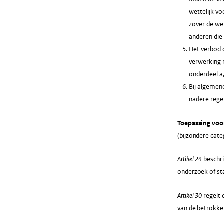
wettelijk vo
zover de we
anderen die 
Het verbod 
verwerking n
onderdeel a
Bij algemene
nadere rege
Toepassing voo
(bijzondere cat
Artikel 24
beschri
onderzoek of sta
Artikel 30
regelt 
van de betrokke