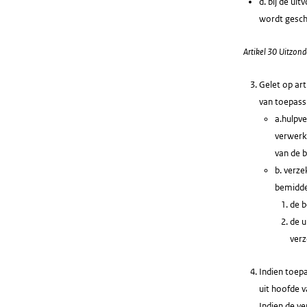
d. bij de ui
wordt gesch
Artikel 30 Uitzon
Gelet op art
van toepass
a.hulpve
verwerk
van de b
b. verze
bemiddel
de b
de u
verz
Indien toep
uit hoofde v
Indien de v