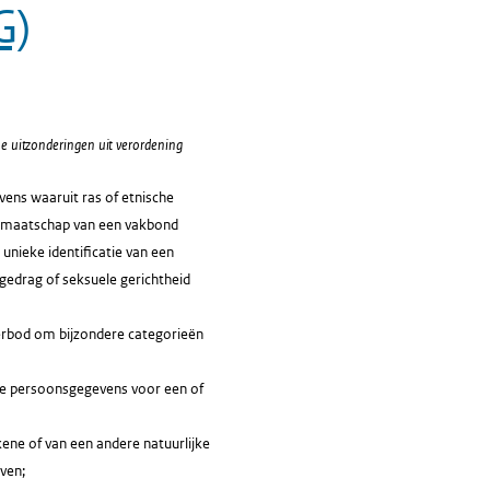
G)
e uitzonderingen uit verordening
vens waaruit ras of etnische
lidmaatschap van een vakbond
unieke identificatie van een
gedrag of seksuele gerichtheid
 verbod om bijzondere categorieën
ie persoonsgegevens voor een of
kene of van een andere natuurlijke
even;