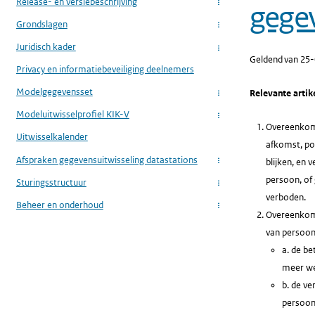
Release- en versiebeschrijving
gege
...
Grondslagen
...
Juridisch kader
...
Geldend van 25
Privacy en informatiebeveiliging deelnemers
Modelgegevensset
Relevante artik
...
Modeluitwisselprofiel KIK-V
...
Overeenkomst
Uitwisselkalender
afkomst, pol
Afspraken gegevensuitwisseling datastations
blijken, en 
...
persoon, of
Sturingsstructuur
...
verboden.
Beheer en onderhoud
...
Overeenkomst
van persoon
a. de b
meer we
b. de ve
persoon,