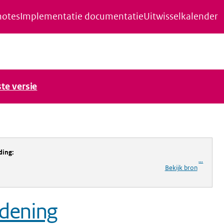
notes
Implementatie documentatie
Uitwisselkalender
ste versie
ding
:
...
Bekijk bron
rdening