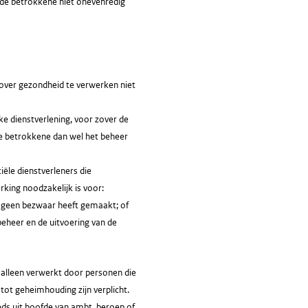
n de betrokkene niet onevenredig
s over gezondheid te verwerken niet
ke dienstverlening, voor zover de
de betrokkene dan wel het beheer
ciële dienstverleners die
rking noodzakelijk is voor:
e geen bezwaar heeft gemaakt; of
beheer en de uitvoering van de
 alleen verwerkt door personen die
tot geheimhouding zijn verplicht.
ds uit hoofde van ambt, beroep of