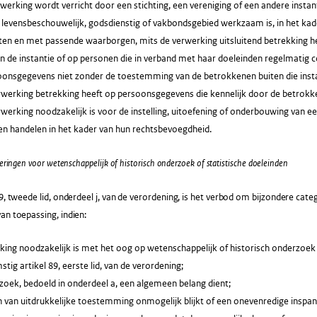
rwerking wordt verricht door een stichting, een vereniging of een andere inst
, levensbeschouwelijk, godsdienstig of vakbondsgebied werkzaam is, in het ka
iten en met passende waarborgen, mits de verwerking uitsluitend betrekking h
n de instantie of op personen die in verband met haar doeleinden regelmatig
oonsgegevens niet zonder de toestemming van de betrokkenen buiten die insta
erwerking betrekking heeft op persoonsgegevens die kennelijk door de betrokk
rwerking noodzakelijk is voor de instelling, uitoefening of onderbouwing van e
en handelen in het kader van hun rechtsbevoegdheid.
eringen voor wetenschappelijk of historisch onderzoek of statistische doeleinden
 9, tweede lid, onderdeel j, van de verordening, is het verbod om bijzondere ca
an toepassing, indien:
king noodzakelijk is met het oog op wetenschappelijk of historisch onderzoek 
ig artikel 89, eerste lid, van de verordening;
zoek, bedoeld in onderdeel a, een algemeen belang dient;
n van uitdrukkelijke toestemming onmogelijk blijkt of een onevenredige inspan