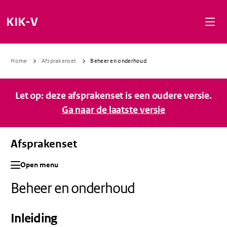
Naar de inhoud gaan
Naar de navigatie gaan
Naar de footer gaan
KIK-V
Home
Afsprakenset
Beheer en onderhoud
Let op: deze afsprakenset is een oudere versie.
Ga naar de laatste versie
Afsprakenset
Open menu
Beheer en onderhoud
Inleiding