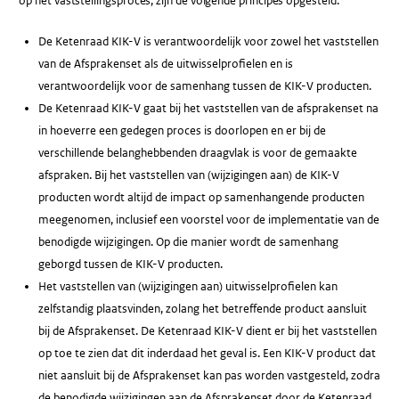
op het vaststellingsproces, zijn de volgende principes opgesteld:
De Ketenraad KIK-V is verantwoordelijk voor zowel het vaststellen
van de Afsprakenset als de uitwisselprofielen en is
verantwoordelijk voor de samenhang tussen de KIK-V producten.
De Ketenraad KIK-V gaat bij het vaststellen van de afsprakenset na
in hoeverre een gedegen proces is doorlopen en er bij de
verschillende belanghebbenden draagvlak is voor de gemaakte
afspraken. Bij het vaststellen van (wijzigingen aan) de KIK-V
producten wordt altijd de impact op samenhangende producten
meegenomen, inclusief een voorstel voor de implementatie van de
benodigde wijzigingen. Op die manier wordt de samenhang
geborgd tussen de KIK-V producten.
Het vaststellen van (wijzigingen aan) uitwisselprofielen kan
zelfstandig plaatsvinden, zolang het betreffende product aansluit
bij de Afsprakenset. De Ketenraad KIK-V dient er bij het vaststellen
op toe te zien dat dit inderdaad het geval is. Een KIK-V product dat
niet aansluit bij de Afsprakenset kan pas worden vastgesteld, zodra
de benodigde wijzigingen aan de Afsprakenset door de Ketenraad