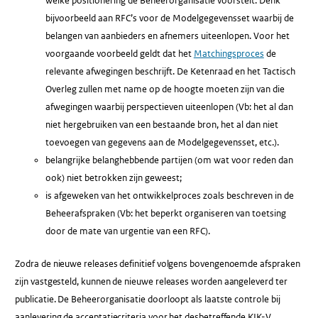
welke positionering de Beheerorganisatie voorstelt. Denk
bijvoorbeeld aan RFC’s voor de Modelgegevensset waarbij de
belangen van aanbieders en afnemers uiteenlopen. Voor het
voorgaande voorbeeld geldt dat het
Matchingsproces
de
relevante afwegingen beschrijft. De Ketenraad en het Tactisch
Overleg zullen met name op de hoogte moeten zijn van die
afwegingen waarbij perspectieven uiteenlopen (Vb: het al dan
niet hergebruiken van een bestaande bron, het al dan niet
toevoegen van gegevens aan de Modelgegevensset, etc.).
belangrijke belanghebbende partijen (om wat voor reden dan
ook) niet betrokken zijn geweest;
is afgeweken van het ontwikkelproces zoals beschreven in de
Beheerafspraken (Vb: het beperkt organiseren van toetsing
door de mate van urgentie van een RFC).
Zodra de nieuwe releases definitief volgens bovengenoemde afspraken
zijn vastgesteld, kunnen de nieuwe releases worden aangeleverd ter
publicatie. De Beheerorganisatie doorloopt als laatste controle bij
aanlevering de acceptatiecriteria voor het desbetreffende KIK-V