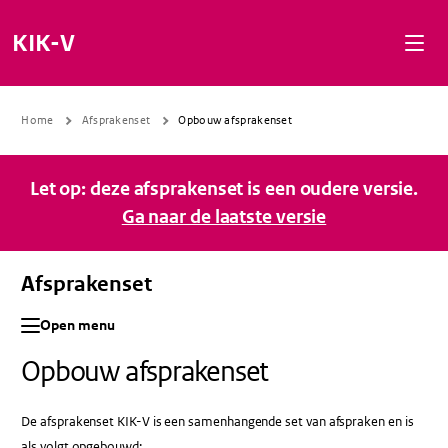
Naar de inhoud gaan
Naar de navigatie gaan
Naar de footer gaan
KIK-V
Home
Afsprakenset
Opbouw afsprakenset
Let op: deze afsprakenset is een oudere versie.
Ga naar de laatste versie
Afsprakenset
Open menu
Opbouw afsprakenset
De afsprakenset KIK-V is een samenhangende set van afspraken en is
als volgt opgebouwd: