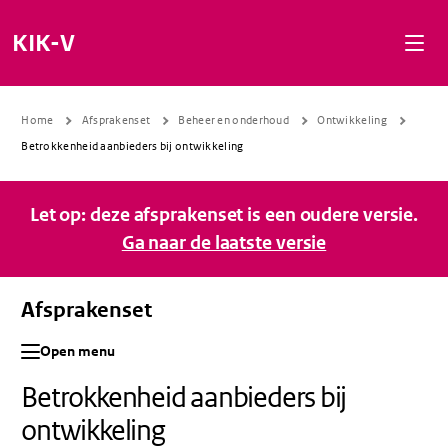
Naar de inhoud gaan
Naar de navigatie gaan
Naar de footer gaan
KIK-V
Home
Afsprakenset
Beheer en onderhoud
Ontwikkeling
Betrokkenheid aanbieders bij ontwikkeling
Let op: deze afsprakenset is een oudere versie.
Ga naar de laatste versie
Afsprakenset
Open menu
Betrokkenheid aanbieders bij
ontwikkeling