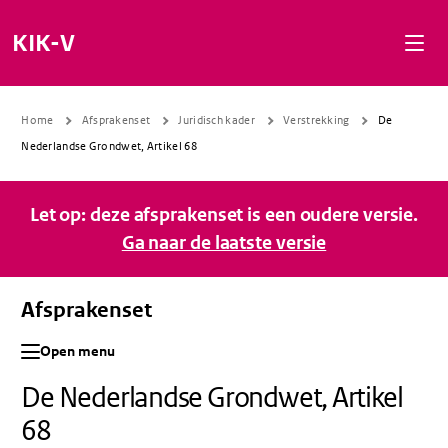
Naar de inhoud gaan
Naar de navigatie gaan
Naar de footer gaan
KIK-V
Home
Afsprakenset
Juridisch kader
Verstrekking
De
Nederlandse Grondwet, Artikel 68
Let op: deze afsprakenset is een oudere versie.
Ga naar de laatste versie
Afsprakenset
Open menu
De Nederlandse Grondwet, Artikel
68