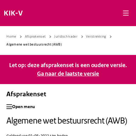
Naar de inhoud gaan
Naar de navigatie gaan
Naar de footer gaan
KIK-V
Home
Afsprakenset
Juridisch kader
Verstrekking
Algemene wet bestuursrecht (AWB)
Let op: deze afsprakenset is een oudere versie.
Ga naar de laatste versie
Afsprakenset
Open menu
Algemene wet bestuursrecht (AWB)
Geldend van 01-05-2022 t/m heden