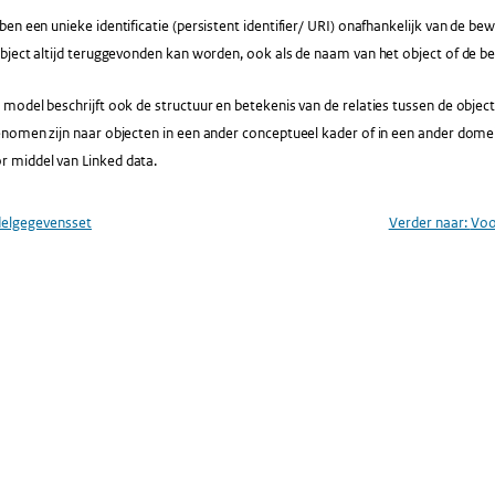
en een unieke identificatie (persistent identifier/ URI) onafhankelijk van de bew
bject altijd teruggevonden kan worden, ook als de naam van het object of de b
model beschrijft ook de structuur en betekenis van de relaties tussen de objec
enomen zijn naar objecten in een ander conceptueel kader of in een ander dome
middel van Linked data.
elgegevensset
Verder naar:
Voo