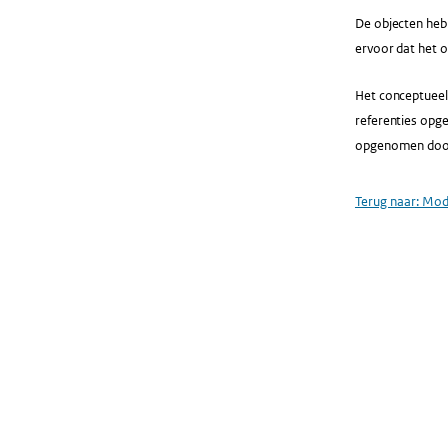
De objecten hebb
ervoor dat het o
Het conceptueel 
referenties opg
opgenomen door 
Terug naar:
Mod