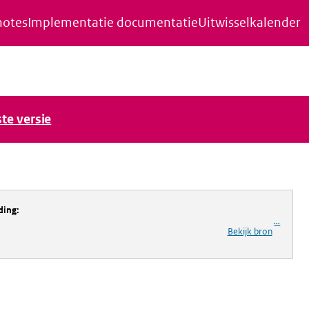
notes
Implementatie documentatie
Uitwisselkalender
ste versie
ding
:
...
Bekijk bron