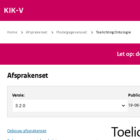
KIK-V
Home
Afsprakenset
Modelgegevensset
Toelichting Ontologie
Let op: 
Afsprakenset
Over
Afsprakenset
Versie
:
Publi
19-06
Toeli
Opbouw afsprakenset