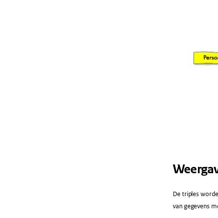
Weergave 
De triples word
van gegevens me