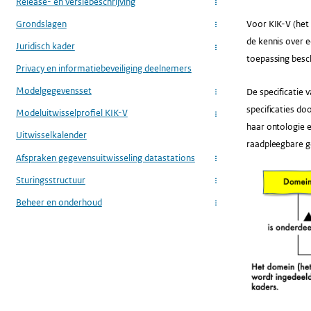
Release- en versiebeschrijving
...
Grondslagen
Voor KIK-V (het 
...
de kennis over e
Juridisch kader
...
toepassing besc
Privacy en informatiebeveiliging deelnemers
Modelgegevensset
De specificatie 
...
specificaties d
Modeluitwisselprofiel KIK-V
...
haar ontologie 
Uitwisselkalender
raadpleegbare g
Afspraken gegevensuitwisseling datastations
...
Sturingsstructuur
...
Beheer en onderhoud
...