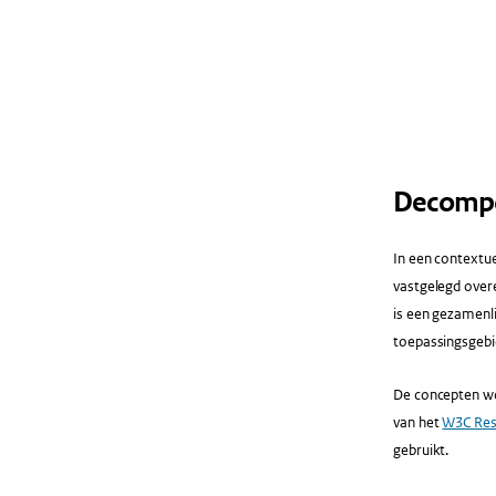
Decompo
In een contextue
vastgelegd over
is een gezamenl
toepassingsgebi
De concepten wo
van het
W3C Res
gebruikt.