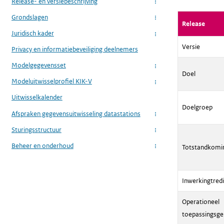
Release- en versiebeschrijving
...
Grondslagen
...
Release
Juridisch kader
...
Versie
Privacy en informatiebeveiliging deelnemers
Modelgegevensset
...
Doel
Modeluitwisselprofiel KIK-V
...
Uitwisselkalender
Doelgroep
Afspraken gegevensuitwisseling datastations
...
Sturingsstructuur
...
Beheer en onderhoud
Totstandkomi
...
Inwerkingtred
Operationeel
toepassingsge