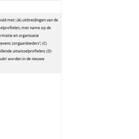
uld met: (A) uitbreidingen van de
elprofielen, met name op de
ormatie en organisatie
gevens zorgaanbieders’; (C)
llende uitwisselprofielen; (D)
ruikt worden in de nieuwe