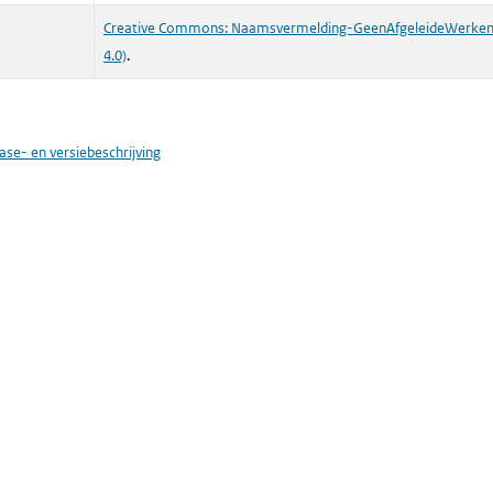
Creative Commons: Naamsvermelding-GeenAfgeleideWerken 4
4.0)
.
ase- en versiebeschrijving