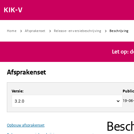
KIK-V
Home
Afsprakenset
Release- en versiebeschrijving
Beschrijving
Let op: 
Afsprakenset
Over
Afsprakenset
Versie
:
Publi
19-06
Besch
Opbouw afsprakenset