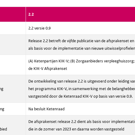
2.2
2.2 versie 0.9
Release 2.2 betreft de vijfde publicatie van de afsprakenset en
als basis voor de implementatie van nieuwe uitwisselprofiele
(A) Ketenpartijen KIK-V; (B) Zorgaanbieders verpleeghuiszorg;
de KIK-V Afsprakenset
De ontwikkeling van release 2.2 is uitgevoerd onder leiding v
ng
het programma KIK-V, in samenwerking met de belanghebbend
vastgesteld door de Ketenraad KIK-V op basis van versie 0.9.
ing
Na besluit Ketenraad
De afsprakenset release 2.2 dient als basis voor implementati
bied
die in de zomer van 2023 en daarna worden vastgesteld