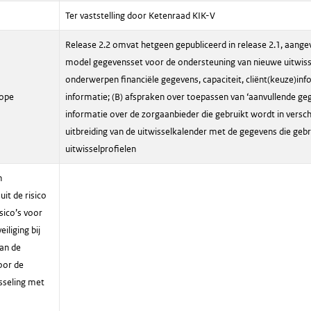
Ter vaststelling door Ketenraad KIK-V
Release 2.2 omvat hetgeen gepubliceerd in release 2.1, aangev
model gegevensset voor de ondersteuning van nieuwe uitwiss
onderwerpen financiële gegevens, capaciteit, cliënt(keuze)inf
cope
informatie; (B) afspraken over toepassen van ‘aanvullende ge
informatie over de zorgaanbieder die gebruikt wordt in verschi
uitbreiding van de uitwisselkalender met de gegevens die geb
uitwisselprofielen
n
it de risico
sico’s voor
eiliging bij
an de
voor de
sseling met