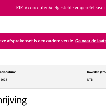
KIK-V concepten
Veelgestelde vragen
Release 
Naar de inhoud gaan
Naar de navigatie gaan
Naar de footer gaan
deze afsprakenset is een oudere versie.
Ga naar de laat
catiedatum
:
Inwerkingtre
-2023
NTB
rijving