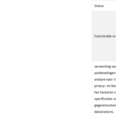
Status
Functionele s
verwerking va
aanbevelingen u
analyse naar ri
privacy- en bev
het hanteren v
specificaties 
gegevensuitwi
datastations.