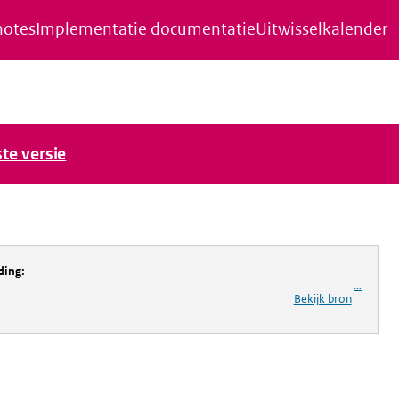
notes
Implementatie documentatie
Uitwisselkalender
ste versie
ding
:
...
Bekijk bron