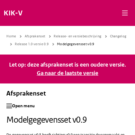
Naar de inhoud gaan
Naar de navigatie gaan
Naar de footer gaan
KIK-V
Home
Afsprakenset
Release- en versiebeschrijving
Changelog
Release 1.0 versie 0.9
Modelgegevensset v0.9
Let op: deze afsprakenset is een oudere versie.
Ga naar de laatste versie
Afsprakenset
Open menu
Modelgegevensset v0.9
De gegevensset v0.5 heeft richting v0.9 een transitie doorgemaakt en