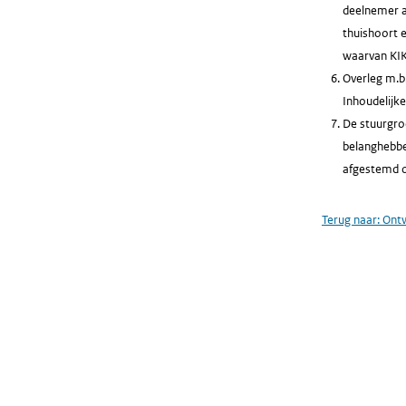
deelnemer a
thuishoort e
waarvan KIK
Overleg m.b.
Inhoudelijk
De stuurgroe
belanghebbe
afgestemd o
Terug naar:
Ontw