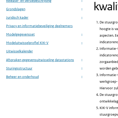
Release- en versiebeschrijving
kwali
...
Grondslagen
...
Juridisch kader
...
De stuurgro
Privacy en informatiebeveiliging deelnemers
hoogte is va
Modelgegevensset
aspecten. E
...
indicatoren
Modeluitwisselprofiel KIK-V
...
Informatie-
Uitwisselkalender
indicatoreno
Afspraken gegevensuitwisseling datastations
...
zorgaanbied
Sturingsstructuur
worden gebr
...
Informatie-t
Beheer en onderhoud
...
werkgroep- 
Hiervoor zu
De stuurgro
ontwikkelag
KIK-V infor
stuurgroepv