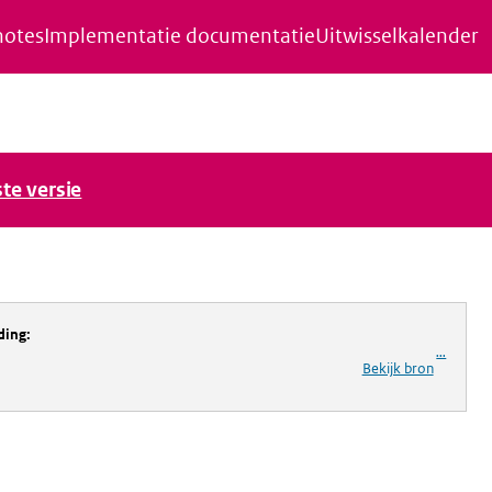
notes
Implementatie documentatie
Uitwisselkalender
ste versie
ding
:
...
Bekijk bron