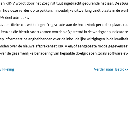
an KIK-V wordt door het Zorginstituut ingebracht gedurende het jaar. De stuu
n hoe deze verder op te pakken. Inhoudelijke uitwerking vindt plaats in de we
-V deel uitmaakt.
t. specifieke ontwikkelingen ‘registratie aan de bron’ vindt periodiek plaats 
e keuzes die hieruit voortkomen worden afgestemd in de werkgroep indicatore
p informeert belanghebbenden over de inhoudelijke wijzigingen in de kwalitei
nden over de nieuwe afsprakenset KIK-V en/of aangepaste modelgegevensset
ver de gezamenlijke benadering van bepaalde doelgroepen, zoals softwareleve
ikkeling
Verder naar:
Betrokk