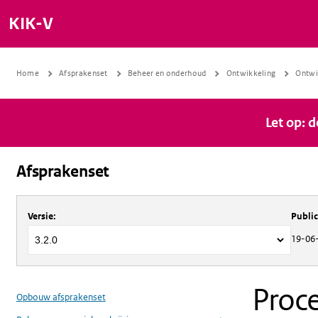
KIK-V
Home
Afsprakenset
Beheer en onderhoud
Ontwikkeling
Ontwi
Let op: 
Afsprakenset
Over
Afsprakenset
Versie
:
Publi
19-06
Proce
Opbouw afsprakenset