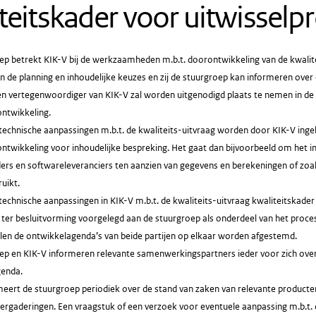
teitskader voor uitwisselp
ep betrekt KIK-V bij de werkzaamheden m.b.t. doorontwikkeling van de kwalite
n de planning en inhoudelijke keuzes en zij de stuurgroep kan informeren over
en vertegenwoordiger van KIK-V zal worden uitgenodigd plaats te nemen in d
ontwikkeling.
technische aanpassingen m.b.t. de kwaliteits-uitvraag worden door KIK-V inge
ntwikkeling voor inhoudelijke bespreking. Het gaat dan bijvoorbeeld om het in
ers en softwareleveranciers ten aanzien van gegevens en berekeningen of zoal
uikt.
echnische aanpassingen in KIK-V m.b.t. de kwaliteits-uitvraag kwaliteitskade
ter besluitvorming voorgelegd aan de stuurgroep als onderdeel van het proces
llen de ontwikkelagenda’s van beide partijen op elkaar worden afgestemd.
ep en KIK-V informeren relevante samenwerkingspartners ieder voor zich over 
enda.
meert de stuurgroep periodiek over de stand van zaken van relevante producten
ergaderingen. Een vraagstuk of een verzoek voor eventuele aanpassing m.b.t. 