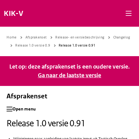
Naar de inhoud gaan
Naar de navigatie gaan
Naar de footer gaan
KIK-V
Home
Afsprakenset
Release- en versiebeschrijving
Changelog
Release 1.0 versie 0.9
Release 1.0 versie 0.91
Let op: deze afsprakenset is een oudere versie.
Ga naar de laatste versie
Afsprakenset
Open menu
Release 1.0 versie 0.91
Wijzigingen naar aanleiding van laatste input uit Tactisch Overleg