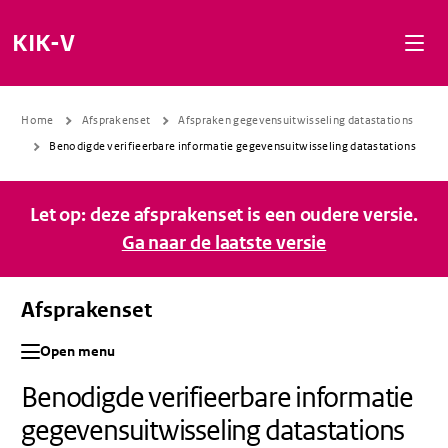
Naar de inhoud gaan
Naar de navigatie gaan
Naar de footer gaan
KIK-V
Home
Afsprakenset
Afspraken gegevensuitwisseling datastations
Benodigde verifieerbare informatie gegevensuitwisseling datastations
Let op: deze afsprakenset is een oudere versie.
Ga naar de laatste versie
Afsprakenset
Open menu
Benodigde verifieerbare informatie
gegevensuitwisseling datastations