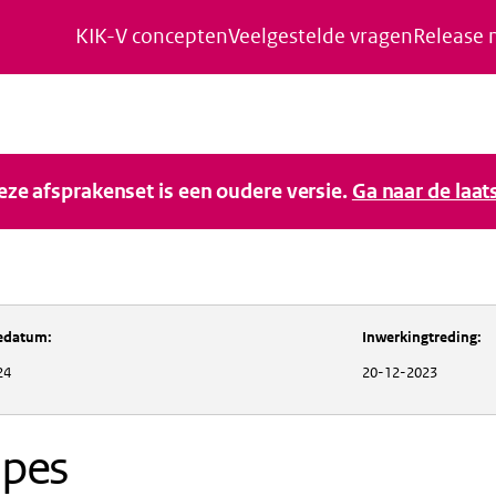
KIK-V concepten
Veelgestelde vragen
Release 
Naar de inhoud gaan
Naar de navigatie gaan
Naar de footer gaan
deze afsprakenset is een oudere versie.
Ga naar de laat
iedatum
:
Inwerkingtreding
:
24
20-12-2023
ipes