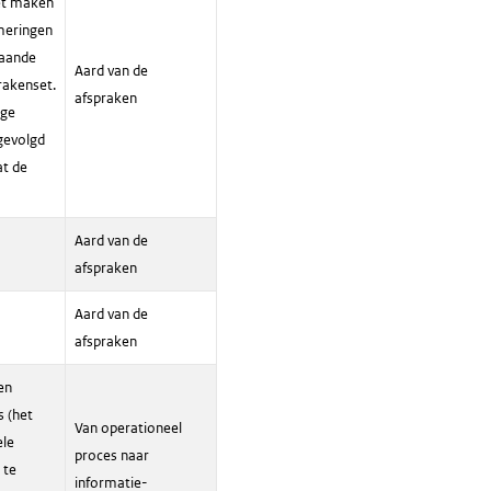
het maken
mmeringen
taande
Aard van de
rakenset.
afspraken
ige
gevolgd
at de
Aard van de
afspraken
Aard van de
afspraken
en
s (het
Van operationeel
ele
proces naar
 te
informatie-