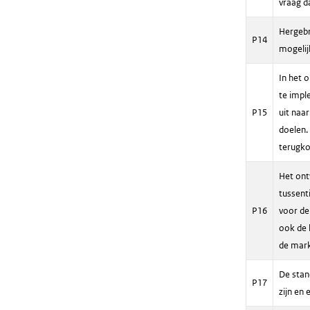
vraag d
Hergebr
P14
mogelijk
In het 
te impl
P15
uit naa
doelen.
terugko
Het ont
tussent
P16
voor de
ook de 
de mark
De stan
P17
zijn en