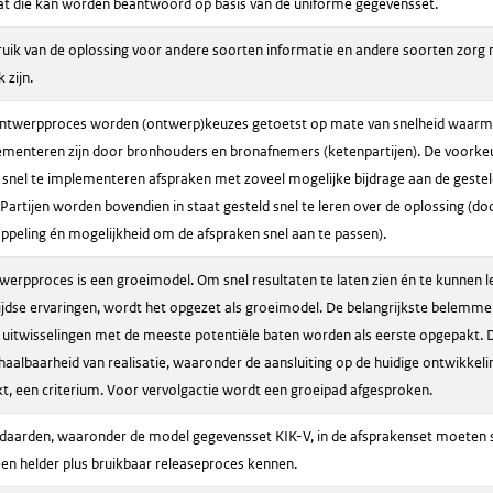
at die kan worden beantwoord op basis van de uniforme gegevensset.
uik van de oplossing voor andere soorten informatie en andere soorten zorg
 zijn.
ontwerpproces worden (ontwerp)keuzes getoetst op mate van snelheid waar
ementeren zijn door bronhouders en bronafnemers (ketenpartijen). De voorke
r snel te implementeren afspraken met zoveel mogelijke bijdrage aan de geste
 Partijen worden bovendien in staat gesteld snel te leren over de oplossing (doo
ppeling én mogelijkheid om de afspraken snel aan te passen).
werpproces is een groeimodel. Om snel resultaten te laten zien én te kunnen l
ijdse ervaringen, wordt het opgezet als groeimodel. De belangrijkste belemme
 uitwisselingen met de meeste potentiële baten worden als eerste opgepakt. D
haalbaarheid van realisatie, waaronder de aansluiting op de huidige ontwikkeli
t, een criterium. Voor vervolgactie wordt een groeipad afgesproken.
daarden, waaronder de model gegevensset KIK-V, in de afsprakenset moeten s
 een helder plus bruikbaar releaseproces kennen.