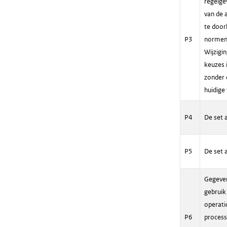
regelge
van de 
te door
P3
normen 
Wijzigi
keuzes 
zonder 
huidige
P4
De set a
P5
De set 
Gegeven
gebruik 
operati
P6
process