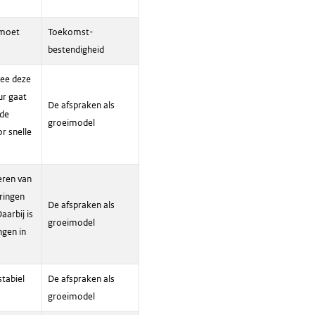
 moet
Toekomst-
bestendigheid
mee deze
ur gaat
De afspraken als
lde
groeimodel
r snelle
eren van
ringen
De afspraken als
aarbij is
groeimodel
ngen in
tabiel
De afspraken als
groeimodel