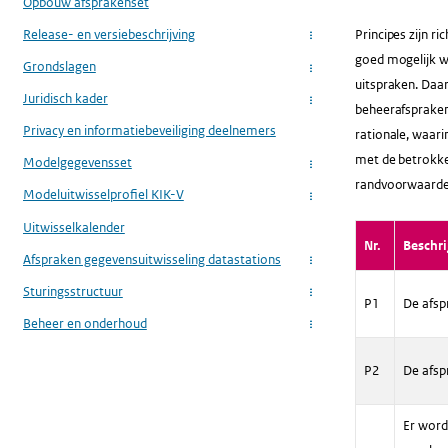
Opbouw afsprakenset
Release- en versiebeschrijving
Principes zijn r
...
goed mogelijk w
Grondslagen
...
uitspraken. Daa
Juridisch kader
...
beheerafspraken)
Privacy en informatiebeveiliging deelnemers
rationale, waar
met de betrokke
Modelgegevensset
...
randvoorwaarden
Modeluitwisselprofiel KIK-V
...
Uitwisselkalender
Nr.
Beschri
Afspraken gegevensuitwisseling datastations
...
Sturingsstructuur
...
P1
De afspr
Beheer en onderhoud
...
P2
De afsp
Er word