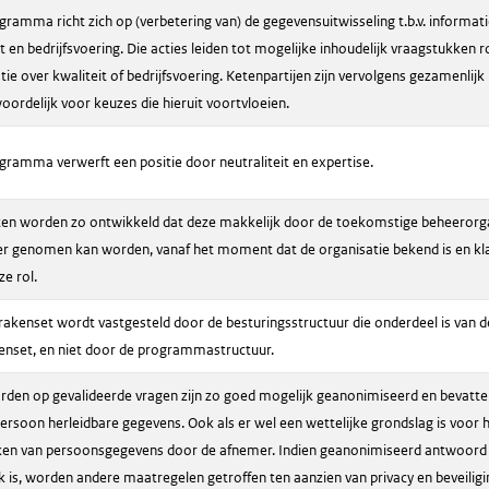
gramma richt zich op (verbetering van) de gegevensuitwisseling t.b.v. informat
t en bedrijfsvoering. Die acties leiden tot mogelijke inhoudelijk vraagstukken 
ie over kwaliteit of bedrijfsvoering. Ketenpartijen zijn vervolgens gezamenlijk
oordelijk voor keuzes die hieruit voortvloeien.
gramma verwerft een positie door neutraliteit en expertise.
en worden zo ontwikkeld dat deze makkelijk door de toekomstige beheerorga
er genomen kan worden, vanaf het moment dat de organisatie bekend is en kla
ze rol.
rakenset wordt vastgesteld door de besturingsstructuur die onderdeel is van d
enset, en niet door de programmastructuur.
den op gevalideerde vragen zijn zo goed mogelijk geanonimiseerd en bevatt
persoon herleidbare gegevens. Ook als er wel een wettelijke grondslag is voor 
en van persoonsgegevens door de afnemer. Indien geanonimiseerd antwoord 
k is, worden andere maatregelen getroffen ten aanzien van privacy en beveiligi