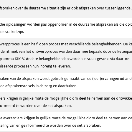
fspraken over de duurzame situatie zijn er ook afspraken over tussenliggende s
che oplossingen worden pas opgenomen in de duurzame afspraken als die opl
e stabiel zijn.
werpproces is een half-open proces met verschillende belanghebbenden. De k
 de ritmiek van het ontwerpproces worden daarmee bepaald door de ketenpart
gramma KIK-V. Andere belanghebbenden worden in staat gesteld via daartoe
iseerde processen hun inbreng te leveren.
maken van de afspraken wordt gebruik gemaakt van de (leer)ervaringen uit and
de afsprakenstelsels in de zorg en daarbuiten.
ers krijgen in gelijke mate de mogelijkheid om deel te nemen aan de ontwikke
formeerd te worden over de set afspraken.
eleveranciers krijgen in gelijke mate de mogelijkheid om deel te nemen aan d
eling van en geïnformeerd te worden over de set afspraken.