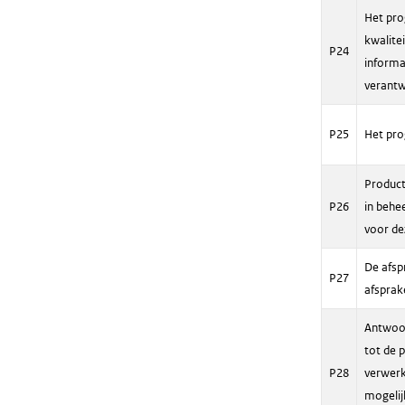
Het pro
kwalitei
P24
informat
verantw
P25
Het pro
Product
P26
in behe
voor de
De afsp
P27
afsprak
Antwoor
tot de 
P28
verwerk
mogelij