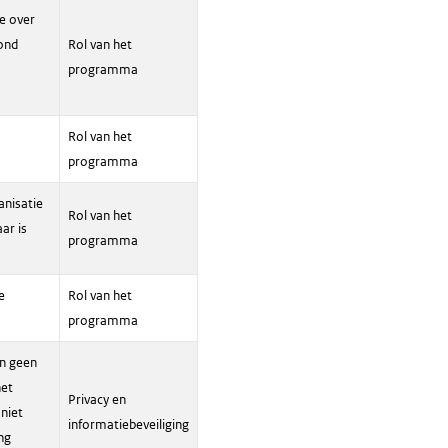
ie over
rond
Rol van het
programma
Rol van het
programma
nisatie
Rol van het
ar is
programma
e
Rol van het
programma
en geen
het
Privacy en
niet
informatiebeveiliging
ng