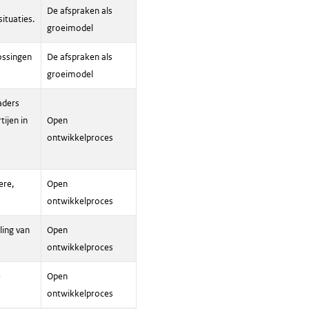
De afspraken als
ituaties.
groeimodel
ossingen
De afspraken als
groeimodel
aders
ijen in
Open
ontwikkelproces
ere,
Open
ontwikkelproces
ling van
Open
ontwikkelproces
e
Open
ontwikkelproces