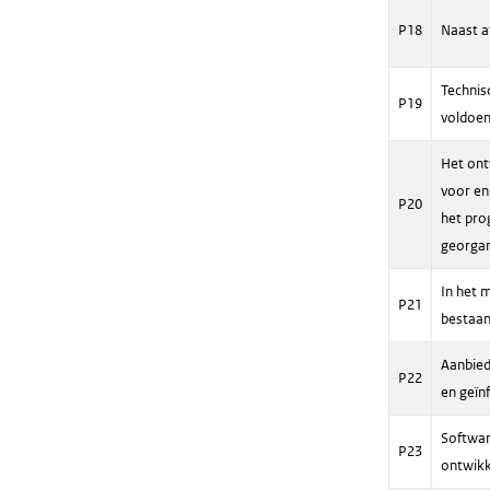
P18
Naast a
Technis
P19
voldoend
Het ont
voor en
P20
het pro
georgan
In het 
P21
bestaan
Aanbied
P22
en geïn
Softwar
P23
ontwikk