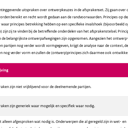
ichtinggevende uitspraken over ontwerpkeuzes in de afsprakenset. Zij gaan ove
orden bereikt en recht wordt gedaan aan de randvoorwaarden. Principes op de
r waar principes betrekking hebben op een specifieke invalshoek (bijvoorbeeld
 zijn zij te vinden bij de betreffende onderdelen van het afsprakenstelsel. Prin
in de belangrijkste ontwerpafwegingen zijn opgenomen. Aangezien het ontwerp
n partijen nog verder wordt vormgegeven, krijgt de analyse naar de context, 
 nog verder vorm en zullen de (ontwerp)principes zich daarmee ook ontwikke
jving
aken zijn niet vrijblijvend voor de deelnemende partijen.
raken zijn generiek waar mogelijk en specifiek waar nodig.
t alleen afgesproken wat nodig is. Onderwerpen die al geregeld zijn in wet- en