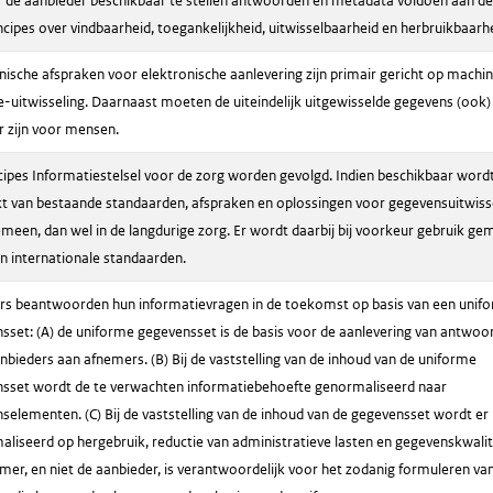
 de aanbieder beschikbaar te stellen antwoorden en metadata voldoen aan de
ncipes over vindbaarheid, toegankelijkheid, uitwisselbaarheid en herbruikbaarhe
nische afspraken voor elektronische aanlevering zijn primair gericht op machi
-uitwisseling. Daarnaast moeten de uiteindelijk uitgewisselde gegevens (ook)
r zijn voor mensen.
cipes Informatiestelsel voor de zorg worden gevolgd. Indien beschikbaar word
 van bestaande standaarden, afspraken en oplossingen voor gegevensuitwisse
emeen, dan wel in de langdurige zorg. Er wordt daarbij bij voorkeur gebruik ge
n internationale standaarden.
s beantwoorden hun informatievragen in de toekomst op basis van een unif
sset: (A) de uniforme gegevensset is de basis voor de aanlevering van antwoo
nbieders aan afnemers. (B) Bij de vaststelling van de inhoud van de uniforme
sset wordt de te verwachten informatiebehoefte genormaliseerd naar
selementen. (C) Bij de vaststelling van de inhoud van de gegevensset wordt er
aliseerd op hergebruik, reductie van administratieve lasten en gegevenskwalite
mer, en niet de aanbieder, is verantwoordelijk voor het zodanig formuleren van