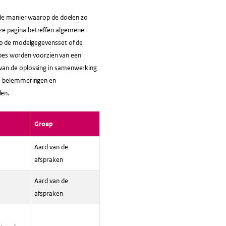
r de manier waarop de doelen zo
ze pagina betreffen algemene
 op de modelgegevensset of de
cipes worden voorzien van een
 van de oplossing in samenwerking
de belemmeringen en
len.
Groep
Aard van de
afspraken
Aard van de
afspraken