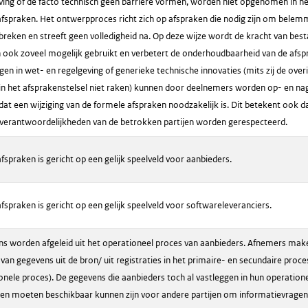
ving of de facto technisch geen barrière vormen, worden niet opgenomen in 
afspraken. Het ontwerpproces richt zich op afspraken die nodig zijn om bele
breken en streeft geen volledigheid na. Op deze wijze wordt de kracht van bes
ook zoveel mogelijk gebruikt en verbetert de onderhoudbaarheid van de afsp
ngen in wet- en regelgeving of generieke technische innovaties (mits zij de over
in het afsprakenstelsel niet raken) kunnen door deelnemers worden op- en na
dat een wijziging van de formele afspraken noodzakelijk is. Dit betekent ook d
 verantwoordelijkheden van de betrokken partijen worden gerespecteerd.
fspraken is gericht op een gelijk speelveld voor aanbieders.
afspraken is gericht op een gelijk speelveld voor softwareleveranciers.
s worden afgeleid uit het operationeel proces van aanbieders. Afnemers mak
van gegevens uit de bron/ uit registraties in het primaire- en secundaire proce
onele proces). De gegevens die aanbieders toch al vastleggen in hun operation
en moeten beschikbaar kunnen zijn voor andere partijen om informatievragen