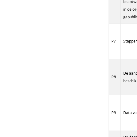
beantwo
in de o
gepubli
P7
Stappen
De aanb
P8
beschik
P9
Data va