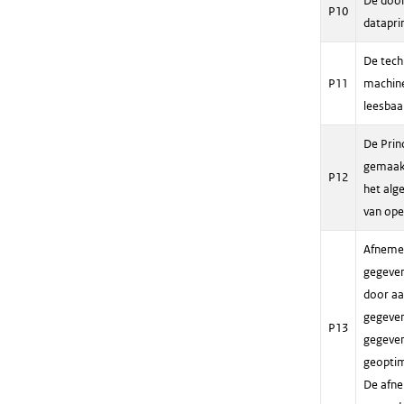
De door
P10
datapri
De tech
P11
machine
leesbaa
De Prin
gemaakt
P12
het alg
van ope
Afnemer
gegeven
door aa
gegeven
P13
gegeven
geoptim
De afne