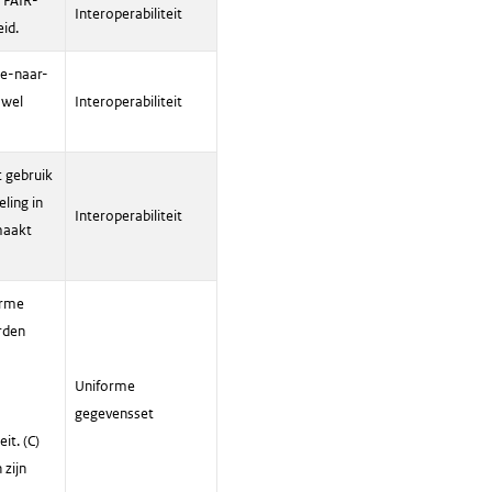
 FAIR-
Interoperabiliteit
id.
ne-naar-
 wel
Interoperabiliteit
t gebruik
ling in
Interoperabiliteit
maakt
orme
rden
Uniforme
gegevensset
it. (C)
 zijn