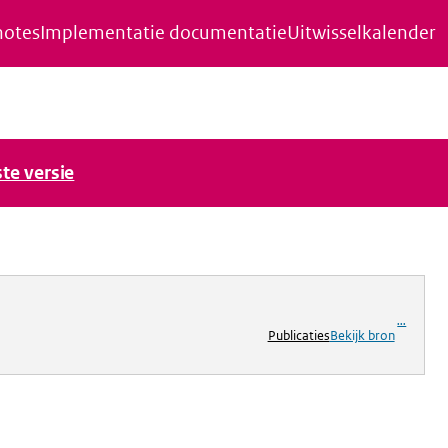
notes
Implementatie documentatie
Uitwisselkalender
ste versie
...
Publicaties
Bekijk bron