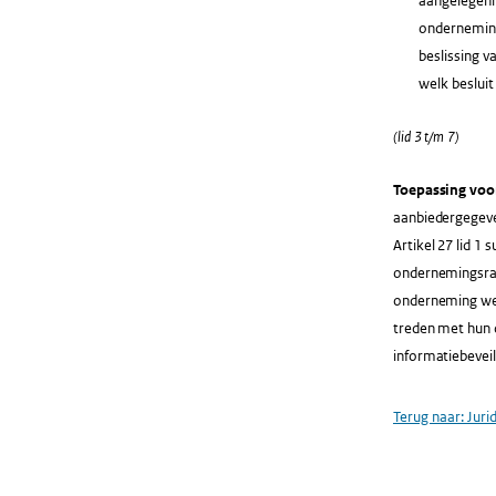
aangelegenh
onderneming
beslissing 
welk besluit
(lid 3 t/m 7)
Toepassing voo
aanbiedergegeve
Artikel 27 lid 1
ondernemingsraa
onderneming wer
treden met hun 
informatiebeveil
Terug naar:
Juri