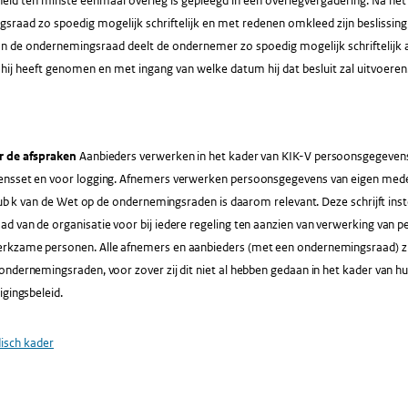
eid ten minste éénmaal overleg is gepleegd in een overlegvergadering. Na het 
sraad zo spoedig mogelijk schriftelijk en met redenen omkleed zijn beslissi
van de ondernemingsraad deelt de ondernemer zo spoedig mogelijk schrifteli
 hij heeft genomen en met ingang van welke datum hij dat besluit zal uitvoeren
r de afspraken
Aanbieders verwerken in het kader van KIK-V persoonsgegeven
nsset en voor logging. Afnemers verwerken persoonsgegevens van eigen medew
 sub k van de Wet op de ondernemingsraden is daarom relevant. Deze schrijft i
d van de organisatie voor bij iedere regeling ten aanzien van verwerking van 
kzame personen. Alle afnemers en aanbieders (met een ondernemingsraad) zu
ondernemingsraden, voor zover zij dit niet al hebben gedaan in het kader van 
igingsbeleid.
disch kader