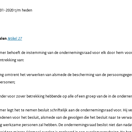
-01-2020 t/m heden
elen
Artikel 27
er behoeft de instemming van de ondernemingsraad voor elk door hem voorge
intrekking van:
ling omtrent het verwerken van alsmede de bescherming van de persoonsgege
ersonen;
nder voor zover betrekking hebbende op alle of een groep van de in de onder
r legt het te nemen besluit schriftelijk aan de ondernemingsraad voor. Hij ve
enen voor het besluit, alsmede van de gevolgen die het besluit naar te verwac
 werkzame personen zal hebben. De ondernemingsraad beslist niet dan nada