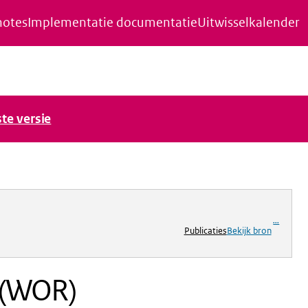
notes
Implementatie documentatie
Uitwisselkalender
ste versie
...
Publicaties
Bekijk bron
 (WOR)