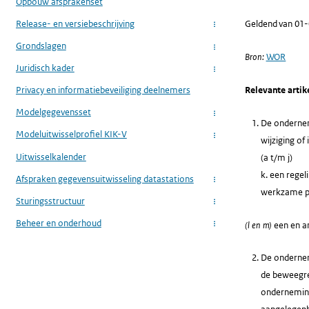
Opbouw afsprakenset
Release- en versiebeschrijving
Geldend van 01
...
Grondslagen
...
Bron:
WOR
Juridisch kader
...
Relevante artik
Privacy en informatiebeveiliging deelnemers
Modelgegevensset
...
De ondernem
Modeluitwisselprofiel KIK-V
...
wijziging of 
Uitwisselkalender
(a t/m j)
k. een rege
Afspraken gegevensuitwisseling datastations
...
werkzame p
Sturingsstructuur
...
Beheer en onderhoud
(l en m)
een en a
...
De onderneme
de beweegred
onderneming