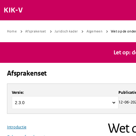
KIK-V
Home
Afsprakenset
Juridisch kader
Algemeen
Wet op de onde
Let op: 
Afsprakenset
Over
Afsprakenset
Versie
:
Publicat
12-06-20
Wet 
Introductie