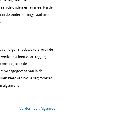
overleg deelt de
ng aan de ondernemer mee. Na de
jk aan de ondernemingsraad mee
.
s van eigen medewekers voor de
erkers alleen voor logging.
nstemming door de
persoonsgegevens van in de
llen hierover in overleg moeten
hun algemene
Verder naar:
Algemeen