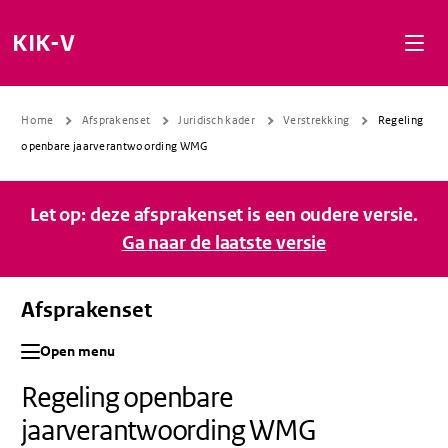
Naar de inhoud gaan
Naar de navigatie gaan
Naar de footer gaan
KIK-V
Home
Afsprakenset
Juridisch kader
Verstrekking
Regeling
openbare jaarverantwoording WMG
Let op: deze afsprakenset is een oudere versie.
Ga naar de laatste versie
Afsprakenset
Open menu
Regeling openbare
jaarverantwoording WMG