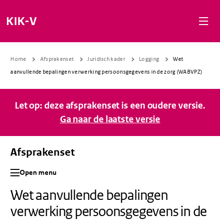
Naar de inhoud gaan
Naar de navigatie gaan
Naar de footer gaan
KIK-V
Home
Afsprakenset
Juridisch kader
Logging
Wet
aanvullende bepalingen verwerking persoonsgegevens in de zorg (WABVPZ)
Let op: deze afsprakenset is een oudere versie.
Ga naar de laatste versie
Afsprakenset
Open menu
Wet aanvullende bepalingen
verwerking persoonsgegevens in de