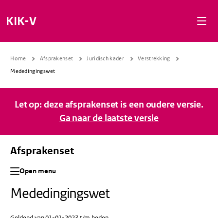
Naar de inhoud gaan
Naar de navigatie gaan
Naar de footer gaan
KIK-V
Home
Afsprakenset
Juridisch kader
Verstrekking
Mededingingswet
Let op: deze afsprakenset is een oudere versie.
Ga naar de laatste versie
Afsprakenset
Open menu
Mededingingswet
Geldend van 01-01-2023 t/m heden