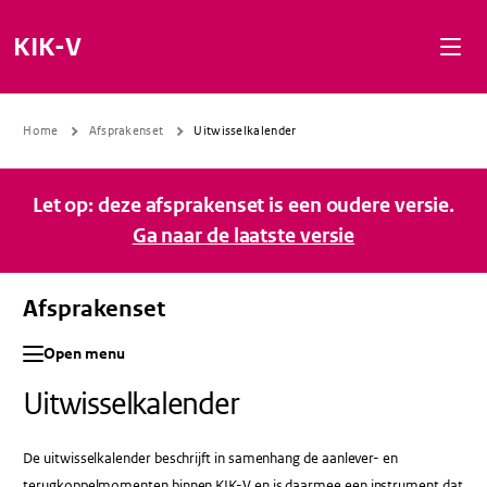
Naar de inhoud gaan
Naar de navigatie gaan
Naar de footer gaan
KIK-V
Home
Afsprakenset
Uitwisselkalender
Let op: deze afsprakenset is een oudere versie.
Ga naar de laatste versie
Afsprakenset
Open menu
Uitwisselkalender
De uitwisselkalender beschrijft in samenhang de aanlever- en
terugkoppelmomenten binnen KIK-V en is daarmee een instrument dat