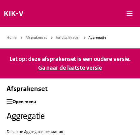
Naar de inhoud gaan
Naar de navigatie gaan
Naar de footer gaan
KIK-V
Home
Afsprakenset
Juridisch kader
Aggregatie
Let op: deze afsprakenset is een oudere versie.
Ga naar de laatste versie
Afsprakenset
Open menu
Aggregatie
De sectie Aggregatie bestaat uit: