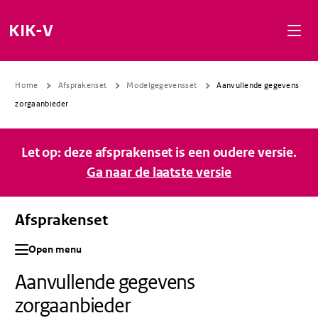
Naar de inhoud gaan
Naar de navigatie gaan
Naar de footer gaan
KIK-V
Home
Afsprakenset
Modelgegevensset
Aanvullende gegevens
zorgaanbieder
Let op: deze afsprakenset is een oudere versie.
Ga naar de laatste versie
Afsprakenset
Open menu
Aanvullende gegevens
zorgaanbieder