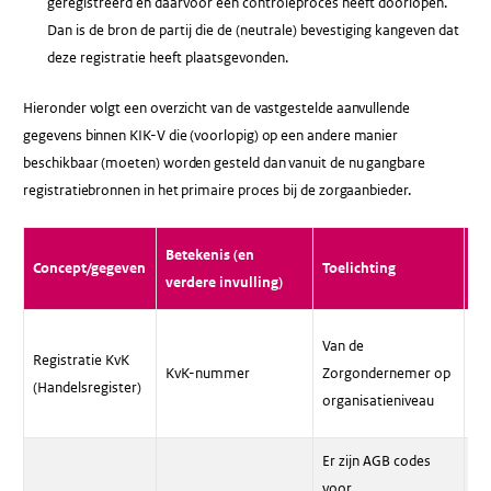
geregistreerd en daarvoor een controleproces heeft doorlopen.
Dan is de bron de partij die de (neutrale) bevestiging kangeven dat
deze registratie heeft plaatsgevonden.
Hieronder volgt een overzicht van de vastgestelde aanvullende
gegevens binnen KIK-V die (voorlopig) op een andere manier
beschikbaar (moeten) worden gesteld dan vanuit de nu gangbare
registratiebronnen in het primaire proces bij de zorgaanbieder.
Betekenis (en
Concept/gegeven
Toelichting
Ge
verdere invulling)
Al
Van de
Registratie KvK
or
KvK-nummer
Zorgondernemer op
(Handelsregister)
co
organisatieniveau
af
Er zijn AGB codes
Al
voor