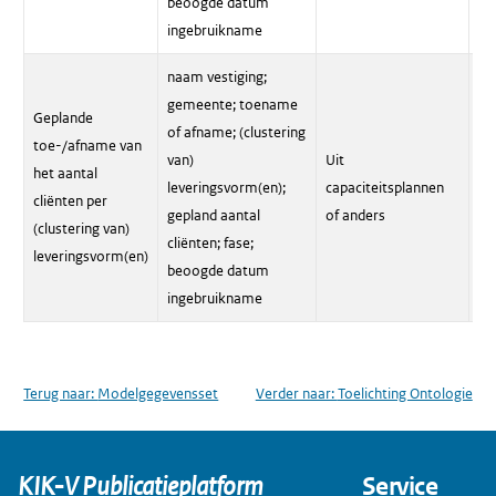
beoogde datum
ingebruikname
naam vestiging;
gemeente; toename
Geplande
of afname; (clustering
Ui
toe-/afname van
van)
Uit
Zo
het aantal
leveringsvorm(en);
capaciteitsplannen
In
cliënten per
gepland aantal
of anders
en
(clustering van)
cliënten; fase;
be
leveringsvorm(en)
beoogde datum
ingebruikname
Terug naar:
Modelgegevensset
Verder naar:
Toelichting Ontologie
KIK-V Publicatieplatform
Service