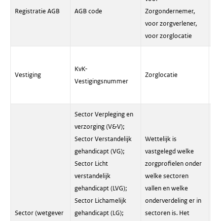
or
Registratie AGB
AGB code
Zorgondernemer,
co
voor zorgverlener,
af
voor zorglocatie
Al
KvK-
ve
Vestiging
Zorglocatie
Vestigingsnummer
co
af
Sector Verpleging en
verzorging (V&V);
Sector Verstandelijk
Wettelijk is
gehandicapt (VG);
vastgelegd welke
Sector Licht
zorgprofielen onder
verstandelijk
welke sectoren
gehandicapt (LVG);
vallen en welke
Vo
Sector Lichamelijk
onderverdeling er in
Zo
Sector (wetgever
gehandicapt (LG);
sectoren is. Het
On