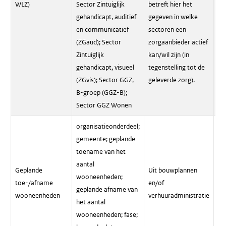
WLZ)
Sector Zintuiglijk
betreft hier het
cl
gehandicapt, auditief
gegeven in welke
ve
en communicatief
sectoren een
ve
(ZGaud); Sector
zorgaanbieder actief
Zintuiglijk
kan/wil zijn (in
gehandicapt, visueel
tegenstelling tot de
(ZGvis); Sector GGZ,
geleverde zorg).
B-groep (GGZ-B);
Sector GGZ Wonen
organisatieonderdeel;
gemeente; geplande
toename van het
Ui
aantal
Geplande
Uit bouwplannen
Zo
wooneenheden;
toe-/afname
en/of
In
geplande afname van
wooneenheden
verhuuradministratie
en
het aantal
be
wooneenheden; fase;