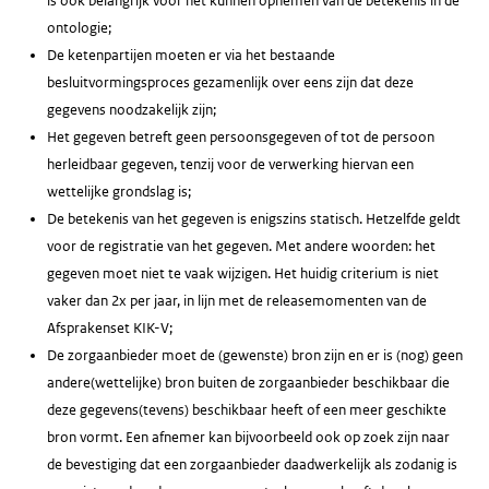
is ook belangrijk voor het kunnen opnemen van de betekenis in de
ontologie;
De ketenpartijen moeten er via het bestaande
besluitvormingsproces gezamenlijk over eens zijn dat deze
gegevens noodzakelijk zijn;
Het gegeven betreft geen persoonsgegeven of tot de persoon
herleidbaar gegeven, tenzij voor de verwerking hiervan een
wettelijke grondslag is;
De betekenis van het gegeven is enigszins statisch. Hetzelfde geldt
voor de registratie van het gegeven. Met andere woorden: het
gegeven moet niet te vaak wijzigen. Het huidig criterium is niet
vaker dan 2x per jaar, in lijn met de releasemomenten van de
Afsprakenset KIK-V;
De zorgaanbieder moet de (gewenste) bron zijn en er is (nog) geen
andere(wettelijke) bron buiten de zorgaanbieder beschikbaar die
deze gegevens(tevens) beschikbaar heeft of een meer geschikte
bron vormt. Een afnemer kan bijvoorbeeld ook op zoek zijn naar
de bevestiging dat een zorgaanbieder daadwerkelijk als zodanig is