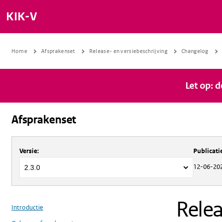
KIK-V
Home
Afsprakenset
Release- en versiebeschrijving
Changelog
Let op: 
Afsprakenset
Over
Afsprakenset
Versie
:
Publicat
12-06-20
Relea
Introductie