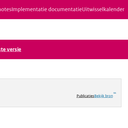
notes
Implementatie documentatie
Uitwisselkalender
ste versie
...
Publicaties
Bekijk bron