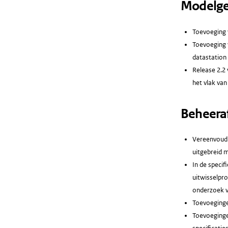
Modelge
Toevoeging 
Toevoeging 
datastation
Release 2.2
het vlak van
Beheera
Vereenvoudi
uitgebreid m
In de specif
uitwisselpro
onderzoek v
Toevoeginge
Toevoeginge