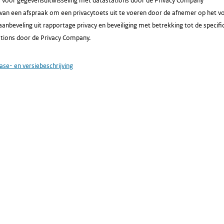
es voor gegevensuitwisseling met datastations door de Privacy Company
van een afspraak om een privacytoets uit te voeren door de afnemer op het vo
aanbeveling uit rapportage privacy en beveiliging met betrekking tot de specif
tions door de Privacy Company.
ase- en versiebeschrijving