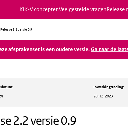
KIK-V concepten
Veelgestelde vragen
Release 
Naar de inhoud gaan
Naar de navigatie gaan
Naar de footer gaan
Release 2.2 versie 0.9
deze afsprakenset is een oudere versie.
Ga naar de laat
iedatum
:
Inwerkingtreding
:
24
20-12-2023
se 2.2 versie 0.9