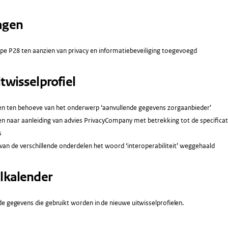
agen
ipe P28 ten aanzien van privacy en informatiebeveiliging toegevoegd
twisselprofiel
n ten behoeve van het onderwerp ‘aanvullende gegevens zorgaanbieder’
n naar aanleiding van advies PrivacyCompany met betrekking tot de specifica
s
s van de verschillende onderdelen het woord ‘interoperabiliteit’ weggehaald
lkalender
e gegevens die gebruikt worden in de nieuwe uitwisselprofielen.