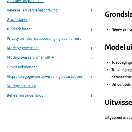
Opbouw afsprakenset
Release- en versiebeschrijving
...
Grondsl
Grondslagen
...
Juridisch kader
Nieuw princ
...
Privacy en informatiebeveiliging deelnemers
Model ui
Modelgegevensset
...
Modeluitwisselprofiel KIK-V
...
Toevoeginge
Uitwisselkalender
Toevoeginge
Afspraken gegevensuitwisseling datastations
datastation
...
Uit de titel
Sturingsstructuur
...
Beheer en onderhoud
...
Uitwisse
Uitgebreid met d