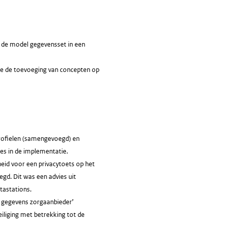
 de model gegevensset in een
me de toevoeging van concepten op
profielen (samengevoegd) en
ues in de implementatie.
heid voor een privacytoets op het
gd. Dit was een advies uit
tastations.
 gegevens zorgaanbieder’
iliging met betrekking tot de