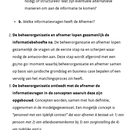
nodig) of structureel? Wat zijn eventuele alternatieve
manieren om aan de informatie te komen?
b.
Welke informatievragen heeft de Afnemer?
De beheerorganisatie en afnemer lopen gezamenlijk de
informatiebehoefte na
. De beheerorganisatie en afnemer lopen
gezamenlijk de vragen uit de eerste stap na en scherpen waar
nodig de antwoorden aan. Deze stap wordt afgerond met een
go/no go-moment waarbij beheerorganisatie en afnemer samen
op basis van juridische grondslag en business case bepalen of een
vervolg van het matchingsproces zin heeft.
De beheerorganisatie ontleedt met de afnemer de
informatievragen in de concepten waaruit deze zijn
opgebouwd
. Concepten worden, samen met hun definitie,
opgenomen in de modelgegevensset. Een mogelijk concept is
“personeel met een tijdelijk contract” dat voor afnemer A bestaat uit 1) een
persoon met 2) een arbeidsovereenkomst bij 3) een zorginstelling die 4)
van tijdelijke aard is
.