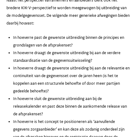
Naast het perspectief van afnemers en aanbieders dient ook het
bredere KIK-V-perspectief te worden meegewogen bij uitbreiding van
de modelgegevensset. De volgende meer generieke afwegingen bieden
daarbij houvast:
In hoeverre past de gewenste uitbreiding binnen de principes en
grondslagen van de afsprakenset?
In hoeverre draagt de gewenste uitbreiding bij aan de verdere
standaardisatie van de gegevensuitwisseling?
In hoeverre draagt de gewenste uitbreiding bij aan de relevantie en
continuïteit van de gegevensset over de jaren heen (is het te
koppelen aan een structurele behoefte of door meer partijen
gedeelde behoefte)?
In hoeverre sluit de gewenste uitbreiding aan bij de
releasekalender en past deze binnen de aankomende release van
de afsprakenset?
In hoeverre is het concept te positioneren als ‘aanvullende
gegevens zorgaanbieder’ en kan deze als zodanig onderdeel zijn
van de afspraken hierover en de registratie daarvan door de