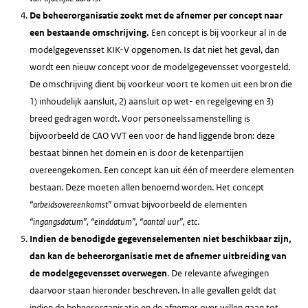
De beheerorganisatie zoekt met de afnemer per concept naar
een bestaande omschrijving.
Een concept is bij voorkeur al in de
modelgegevensset KIK-V opgenomen. Is dat niet het geval, dan
wordt een nieuw concept voor de modelgegevensset voorgesteld.
De omschrijving dient bij voorkeur voort te komen uit een bron die
1) inhoudelijk aansluit, 2) aansluit op wet- en regelgeving en 3)
breed gedragen wordt. Voor personeelssamenstelling is
bijvoorbeeld de CAO VVT een voor de hand liggende bron: deze
bestaat binnen het domein en is door de ketenpartijen
overeengekomen. Een concept kan uit één of meerdere elementen
bestaan. Deze moeten allen benoemd worden. Het concept
“arbeidsovereenkomst”
omvat bijvoorbeeld de elementen
“ingangsdatum”, “einddatum”, “aantal uur”, etc
.
Indien de benodigde gegevenselementen niet beschikbaar zijn,
dan kan de beheerorganisatie met de afnemer uitbreiding van
de modelgegevensset overwegen
. De relevante afwegingen
daarvoor staan hieronder beschreven. In alle gevallen geldt dat
indien de beheerorganisatie en de afnemer over willen gaan tot