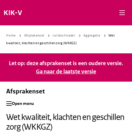
Naar de inhoud gaan
Naar de navigatie gaan
Naar de footer gaan
KIK-V
Home
Afsprakenset
Juridisch kader
Aggregatie
Wet
kwaliteit, klachten en geschillen zorg (WKKGZ)
Let op: deze afsprakenset is een oudere versie.
Ga naar de laatste versie
Afsprakenset
Open menu
Wet kwaliteit, klachten en geschillen
zorg (WKKGZ)